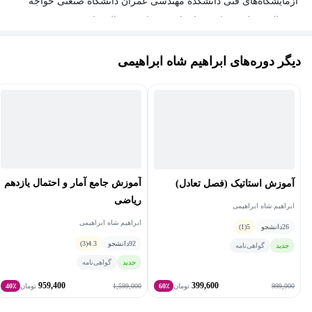
آزمایشگاه‌های فنی دانشکده مهندسی عمران دانشگاه صنعتی خواجه
نصیرالدین طوسی است. ایشان بیش از ۱۰ سال سابقه تدریس
حرفه‌ای و تخصصی دروس ریاضیات دانشگاهی (ریاضی عمومی ۱ و ۲،
دیگر دوره‌های ابراهیم شاه ابراهیمی
معادلات دیفرانسیل، ریاضیات مهندسی و محاسبات عددی) دارند.
مهندس شاه ابراهیمی علاوه بر تدریس، در زمینه گویندگی، دوبله و
همچنین گردشگری به‌عنوان تور لیدر فعالیت می‌کنند.از افتخارات ایشان
نیز می توان به کسب رتبه یک در کنکور دکتری مهندسی عمران،
قهرمانی در مسابقات انتگرال گیری دانشگاه صنعتی شریف و قهرمانی
در مسابقات ملی دفاع سه دقیقه ای دانشگاه صنعتی امیرکبیر اشاره
کرد.
آموزش جامع آمار و احتمال یازدهم
آموزش استاتیک (فصل تعادل)
ریاضی
ابراهیم شاه ابراهیمی
ابراهیم شاه ابراهیمی
26
دانشجو
5
(1)
92
دانشجو
4.3
(3)
جدید
گواهی‌نامه
جدید
گواهی‌نامه
959,400
399,600
1,599,000
999,000
تومان
60٪
تومان
40٪