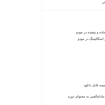
س
ه و پیچیده در مودو
اسکالپتینگ در مودو
دام‌العمر به محتوای دوره