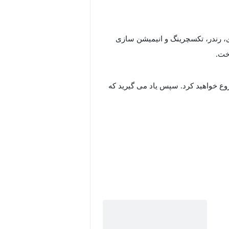
 مدل سازی، رندر، تکسچرینگ و انیمیشن سازی
خت.
وع خواهید کرد. سپس یاد می گیرید که
کردن تصاویر می توانید مدل ساخته شده
بافت و رنگ طبیعی داشته باشید.
 حرکت دهید و خصوصیات فیزیکی به اشیا
اضافه کنید. همچنین کار با ویژگی های پیشرفته مانند MeshFusion و مدلسازی با Subdivision Surface را یاد
 ساخت اولین پروژه خود با مودو را کسب