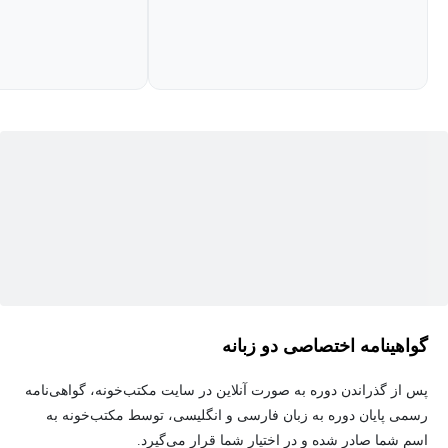
شناختی» هم یاد می‌شود در واقع بر پایه صحبت روان درمانگر با بیمار و
فهمیدن دیدگاه و طرز تفکر او نسبت به مسائل و وقایع پیرامونش شکل
می‌گیرد. در دوره آموزش درمان شناختی رفتاری به آموزش همه ابعاد
این رویکرد درمانی پرداخته می‌شود و مخاطبان این دوره می‌توانند طی
آموزش‌هایی که در این دوره ارائه شده است با همه ابعاد این موضوع،
مباحثی مانند شناخت درماني، فنون درمان شناختی رفتاری و اختلال‌های
شایع در این مباحث آشنایی پیدا کنند.
یکی از اصلی‌ترین تمایزهای این دوره نسبت به سایر دوره‌های مشابه،
تعریف پروژه پایانی به منظور تسلط بیشتر مخاطب بر مباحث ارائه
شده است. به این ترتیب مخاطب به کمک پروژه پایانی ضمن تثبیت
آموزش‌های ارائه شده، امکان یادگیری در محیط عملی و با مثال‌های
گواهینامه اختصاصی دو زبانه
موجود در دنیای واقعی را به دست می‌آورد.
پس از گذراندن دوره به صورت آنلاین در سایت مکتب‌خونه، گواهی‌نامه
در جلسات درمان شناختی رفتاری به موضوعات مختلفی از جمله
رسمی پایان دوره به زبان فارسی و انگلیسی، توسط مکتب‌خونه به
اثربخشی درمان شناختی رفتاری، درمان وسواس فکری، رفتار درماني
اسم شما صادر شده و در اختیار شما قرار می‌گیرد.