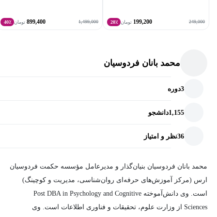
مباحث این دوره به منظور آموزش به همه گروه‌های علاقه‌مند به
899,400
199,200
1,499,000
249,000
تومان
20٪
تومان
40٪
یادگیری این مباحث تهیه شده است. به همین جهت همه افراد می‌توانند
با شرکت در این دوره با مباحث ارائه شده آشنایی پیدا کنند و از
آموزش‌هایی که به دست می‌آورند در زندگی روزمره شخصی و کاری
محمد بانان فردوسیان
خود استفاده کنند.
3
دوره
1,155
دانشجو
36
نظر و امتیاز
محمد بانان فردوسیان بنیان‌گذار و مدیرعامل مؤسسه حکمت فردوسیان
ارس (مرکز آموزش‌های حرفه‌ای روان‌شناسی، مدیریت و کوچینگ)
است. وی دانش‌آموخته Post DBA in Psychology and Cognitive
Sciences از وزارت علوم، تحقیقات و فناوری اطلاعات است. وی