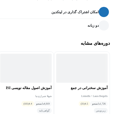
شناختي و ... توجه ویژه می‌شود؛ به همین منظور نکات ویژه‌ای در این
دوره مورد توجه قرار گرفته است. در آموزش این دوره ضمن توجه به
امکان اشتراک گذاری در لینکدین
اختلال‌هایی مثل اختلال وسواس، افسردگی و ... از منابع گوناگونی مانند
آموزش درمان شناختی رفتاری جسی رایت و کتاب فنون درمان شناختی
دو زبانه
رفتاری نوشته جودیت بک که به عنوان یکی از منابع اصلی آموزش‌های
روانشناسی و روانپزشکی به حساب می‌آید استفاده شده است.
دوره‌های مشابه
هدف از برگزاری دوره آموزش درمان شناختی-رفتاری چیست؟
هدف اصلی این دوره آشنایی با رویکرد موجود در درمان شناختی
رفتاری و کمک به مخاطبان برای تسلط به مباحث ارائه شده در این
دوره بوده است. در این دوره به مخاطب کمک می‌شود تا ضمن آشنایی
با تعاریف موجود بحث با انواع درمان‌های شناختی رفتاری نیز آشنایی
آموزش سخنرانی در جمع
آموزش اصول مقاله‌ نویسی ISI
پیدا کند.
LinkedIn • Laura Bergells
شهلا شیرازی‌نیا
1,726
دانشجو
4.5
(31)
4,019
دانشجو
4.4
(101)
مخاطبین دوره:
زیرنویس
گواهی‌نامه