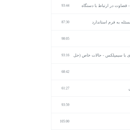
- قضاوت در ارتباط با دستگاه
93:44
87:30
98:05
سازی با سیمپلکس - حالات خاص (حل
93:16
68:42
61:27
93:59
105:00