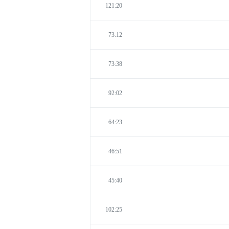
121:20
73:12
73:38
92:02
64:23
46:51
45:40
102:25