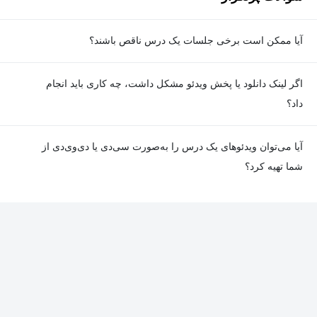
آیا ممکن است برخی جلسات یک درس ناقص باشند؟
معمولا تمامی جلسات هر درس به‌طور کامل ضبط می‌شوند؛ اما گاهی
اگر لینک دانلود یا پخش ویدئو مشکل داشت، چه کاری باید انجام
به دلیل برخی ناهماهنگی‌ها ممکن است یک یا چند جلسه ضبط نشده
داد؟
باشد. جزئیات این موارد در توضیحات هر درس درج شده است.
در صورت مواجهه با هرگونه مشکل در دانلود یا پخش ویدئو، می‌توانید
آیا می‌توان ویدئوهای یک درس را به‌صورت سی‌دی یا دی‌وی‌دی از
از طریق صفحه ارتباط با ما اطلاع دهید تا تیم پشتیبانی به‌سرعت مشکل
شما تهیه کرد؟
را بررسی و رفع کند.
در حال حاضر امکان ارسال دروس به‌صورت سی‌دی یا دی‌وی‌دی وجود
ندارد و همه محتواها به شکل آنلاین ارائه می‌شوند.