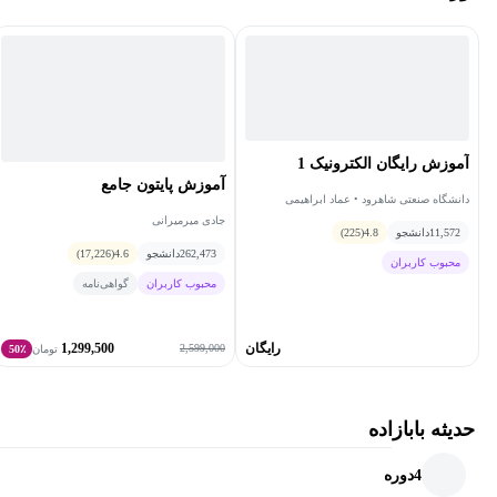
آموزش رایگان الکترونیک 1
آموزش پایتون جامع
دانشگاه صنعتی شاهرود • عماد ابراهیمی
جادی میرمیرانی
11,572
دانشجو
4.8
(225)
262,473
دانشجو
4.6
(17,226)
محبوب کاربران
محبوب کاربران
گواهی‌نامه
رایگان
1,299,500
2,599,000
تومان
50٪
حدیثه بابازاده
4
دوره