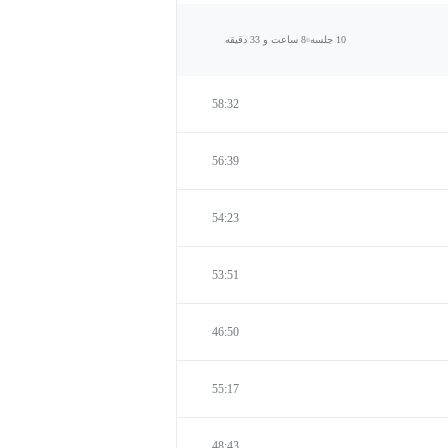
10 جلسه
8 ساعت و 33 دقیقه
58:32
56:39
54:23
53:51
46:50
55:17
48:43