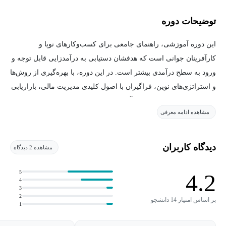
توضیحات دوره
این دوره آموزشی، راهنمای جامعی برای کسب‌وکارهای نوپا و
کارآفرینان جوانی است که هدفشان دستیابی به درآمدزایی قابل توجه و
ورود به سطح درآمدی بیشتر است. در این دوره، با بهره‌گیری از روش‌ها
و استراتژی‌های نوین، فراگیران با اصول کلیدی مدیریت مالی، بازاریابی
اثربخش و توسعه کسب‌وکار آشنا می‌شوند.
مشاهده ادامه معرفی
ما در این دوره، به بررسی دقیق و کاربردی موارد زیر
می‌پردازیم:
دیدگاه کاربران
مشاهده 2 دیدگاه
تحلیل بازار و شناسایی فرصت‌های سودآور
5
4.2
4
تدوین طرح کسب‌وکار جامع و واقع‌بینانه
3
2
بر اساس امتیاز 14 دانشجو
استفاده از ابزارهای بازاریابی دیجیتال برای جذب مشتری
1
قدرت توجه ذهن