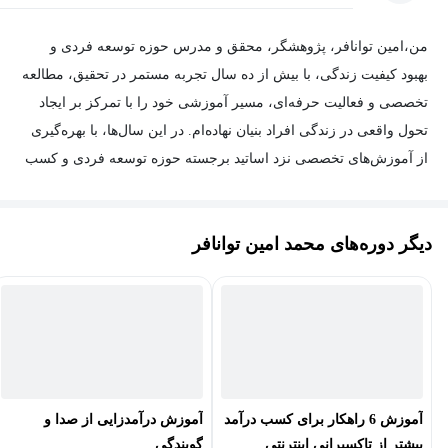
من،امین توانافر، پژوهشگر، محقق و مدرس حوزه توسعه فردی و
بهبود کیفیت زندگی، با بیش از ده سال تجربه مستمر در تحقیق، مطالعه
تخصصی و فعالیت حرفه‌ای، مسیر آموزشی خود را با تمرکز بر ایجاد
تحول واقعی در زندگی افراد بنیان نهاده‌ام. در این سال‌ها، با بهره‌گیری
از آموزش‌های تخصصی نزد اساتید برجسته حوزه توسعه فردی و کسب
مدارک معتبر، دانش و تجربه خود را به‌صورت عملی و کاربردی به کار
گرفته‌ام تا بتوانم اثربخش‌ترین راهکارها را در اختیار مخاطبان قرار دهم.
دیگر دوره‌های محمد امین توانافر
من بخش قابل توجهی از زندگی حرفه‌ای خود را صرف پژوهش،
بررسی علمی و تحلیل روش‌های نوین بهبود عملکرد فردی و سازمانی
کرده‌ام و همواره تلاش داشته‌ام دانش نظری را به مهارتی کاربردی و
قابل اجرا تبدیل کنم. باور دارم آموزش زمانی ارزشمند است که بتواند
تغییر ملموس و پایدار در زندگی افراد ایجاد نماید.
آموزش 6 راهکار برای کسب درآمد
آموزش درآمدزایی از صدا و
در طول سال‌های فعالیت حرفه‌ای، افتخار همراهی هزاران دانش‌پژوه و
بیشتر از تاکسیرانی اینترنتی
گویندگی