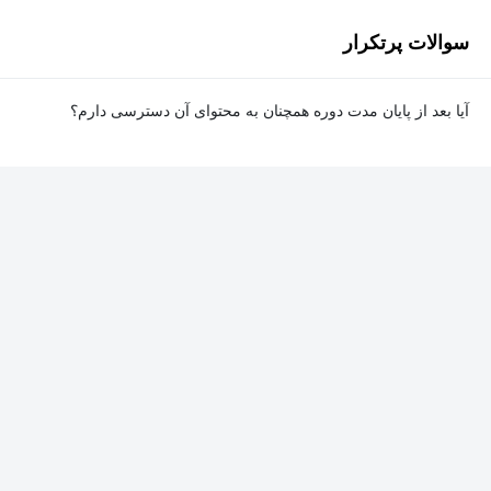
سوالات پرتکرار
آیا بعد از پایان مدت دوره همچنان به محتوای آن دسترسی دارم؟
بله. پس از پایان مدت دوره نیز به ویدئوها، تمرین‌ها، پروژه‌ها و سایر
محتوای آموزشی دوره دسترسی خواهید داشت؛ اما امکان تصحیح
تمرین‌ها توسط پشتیبان دوره و دریافت گواهی‌نامه برای شما وجود
نخواهد داشت.