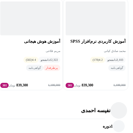
آموزش کاربردی نرم‌افزار SPSS
آموزش هوش هیجانی
محمد صادق کیانی
مریم فلاحی
3,103
دانشجو
4.2
(178)
12,322
دانشجو
4.4
(582)
گواهی‌نامه
پرطرفدار
گواهی‌نامه
839,300
839,300
1,199,000
1,199,000
تومان
30٪
تومان
30٪
نفیسه احمدی
1
دوره