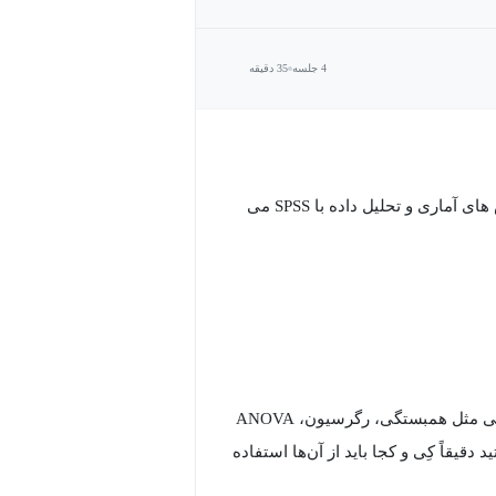
4 جلسه
35 دقیقه
جهت فراگیری دقیق تر مباحث نیازمند یادگیری آموزش مقدماتی روش های آماری و تحلیل داده با SPSS می
اگر همیشه در تحلیل داده‌ها، پایان‌نامه یا مقاله‌های پژوهشی با مفاهیمی مثل همبستگی، رگرسیون، ANOVA
د دقیقاً کِی و کجا باید از آن‌ها استفاده