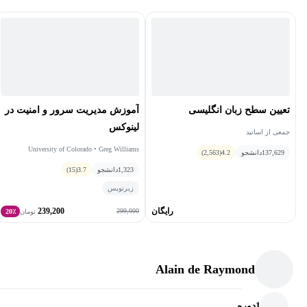
تعیین سطح زبان انگلیسی
آموزش مدیریت سرور و امنیت در
لینوکس
جمعی از اساتید
University of Colorado • Greg Williams
137,629
دانشجو
4.2
(2,563)
1,323
دانشجو
3.7
(15)
زیرنویس
رایگان
239,200
299,000
تومان
20٪
Alain de Raymond
1
دوره