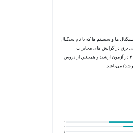
گنال ها و سیستم ها که با نام سیگنال
ی برق در گرایش های مخابرات
بخصوص مخابرات سیستم (ضریب ۴ در آزمون ارشد) و کنترل (ضریب ۲ در آزمون ارشد) و همچنین از دروس
 و ریاضی مهندسی پرداخته سپس با
صورت عمیق آموزش داده می‌شوند.
ها و فراگیری مطالب تا حد قابل قبولی
5
4
3