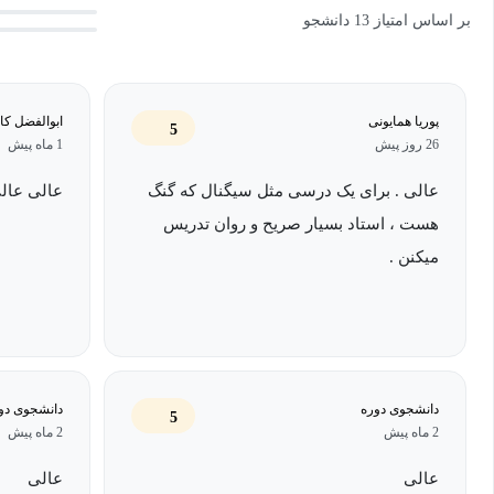
بر اساس امتیاز 13 دانشجو
منابع آموزش: این آموزش مطابق با منابع معتبر مانند کتاب‌های آلن اپنه
سیگنال‌های پایه تا تبدیل‌های پیچیده مطابق سرفصل ارائه شده در آم
پوریا همایونی
ابوالفضل کا
پیش نیازهای این آموزش، آموزش ریاضیات پایه و آموزش ریاضی مه
5
26 روز پیش
1 ماه پیش
عالی . برای یک درسی مثل سیگنال که گنگ
عالی عال
امید است در پایان این دوره آموزشی، مخاطبین عزیز دید خوبی نسبت
هست ، استاد بسیار صریح و روان تدریس
باشند و گام اول خود یعنی آموزش این درس را به خوبی سپری کنند و بتو
میکنن .
نمره قابل قبولی را کسب نمایند.
دانشجوی دوره
دانشجوی دو
5
2 ماه پیش
2 ماه پیش
عالی
عالی