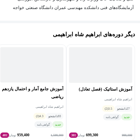
آزمایشگاه‌های فنی دانشکده مهندسی عمران دانشگاه صنعتی خواجه
نصیرالدین طوسی است. ایشان بیش از ۱۰ سال سابقه تدریس
حرفه‌ای و تخصصی دروس ریاضیات دانشگاهی (ریاضی عمومی ۱ و ۲،
دیگر دوره‌های ابراهیم شاه ابراهیمی
معادلات دیفرانسیل، ریاضیات مهندسی و محاسبات عددی) دارند.
مهندس شاه ابراهیمی علاوه بر تدریس، در زمینه گویندگی، دوبله و
همچنین گردشگری به‌عنوان تور لیدر فعالیت می‌کنند.از افتخارات ایشان
نیز می توان به کسب رتبه یک در کنکور دکتری مهندسی عمران،
قهرمانی در مسابقات انتگرال گیری دانشگاه صنعتی شریف و قهرمانی
در مسابقات ملی دفاع سه دقیقه ای دانشگاه صنعتی امیرکبیر اشاره
کرد.
آموزش جامع آمار و احتمال یازدهم
آموزش استاتیک (فصل تعادل)
ریاضی
ابراهیم شاه ابراهیمی
ابراهیم شاه ابراهیمی
27
دانشجو
3.5
(2)
93
دانشجو
4.3
(3)
جدید
گواهی‌نامه
جدید
گواهی‌نامه
959,400
699,300
1,599,000
999,000
تومان
30٪
تومان
40٪