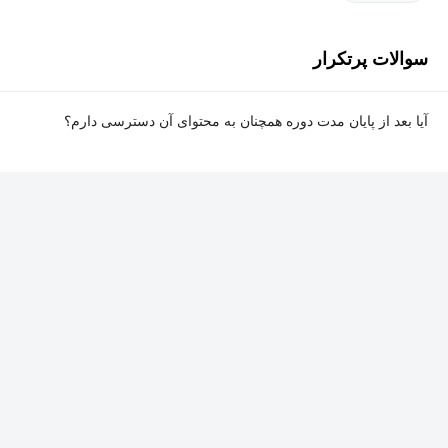
سوالات پرتکرار
آیا بعد از پایان مدت دوره همچنان به محتوای آن دسترسی دارم؟
بله. پس از پایان مدت دوره نیز به ویدئوها، تمرین‌ها، پروژه‌ها و سایر
محتوای آموزشی دوره دسترسی خواهید داشت؛ اما امکان تصحیح
تمرین‌ها توسط پشتیبان دوره و دریافت گواهی‌نامه برای شما وجود
نخواهد داشت.