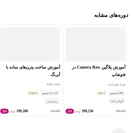
دوره‌های مشابه
آموزش پلاگین Camera Raw در
آموزش ساخت پترن‌های ساده با
فتوشاپ
آبرنگ
پوریا شهریاری
mako ccino
280
دانشجو
4.2
(6)
1,119
دانشجو
4.6
(23)
گواهی‌نامه
زیرنویس
199,200
599,250
249,000
799,000
تومان
25٪
تومان
20٪