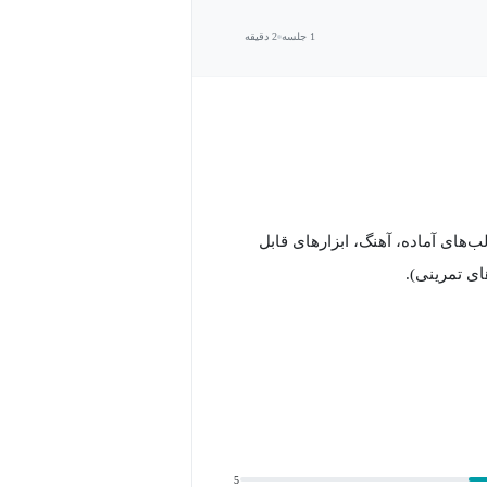
1 جلسه
2 دقیقه
ع محصول دیجیتال · مثال‌ها: کتاب الکترونیک (eBook)، قالب‌های آماده، آهنگ، ابزارهای قابل
ای تمرینی).
ص فنی (مثلاً استفاده از هوش
3. ایجاد فروشگاه یا صفحه فروش · معرفی پلتفرم‌های مناسب مثل Gumroad, Payhip, Shopify (فقط بخش
5