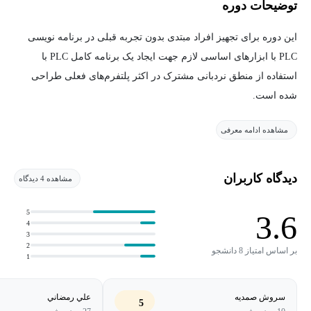
توضیحات دوره
این دوره برای تجهیز افراد مبتدی بدون تجربه قبلی در برنامه نویسی
PLC با ابزارهای اساسی لازم جهت ایجاد یک برنامه کامل PLC با
استفاده از منطق نردبانی مشترک در اکثر پلتفرم‌های فعلی طراحی
شده است.
مشاهده ادامه معرفی
آموزش مبانی PLC (سطح I) برای چه کسانی مناسب
است؟
دیدگاه کاربران
مشاهده 4 دیدگاه
این دوره به فردی که تجربه قبلی ندارد، از همان ابتدا ابزارهای اساسی
لازم برای ایجاد یک برنامه PLC را ارائه می‌دهد. این دوره (مبانی PLC)
5
3.6
4
به شما یاد می‌دهد که چگونه با تمرکز بر منطق نردبانی، که
3
محبوب‌ترین زبان برنامه نویسی PLC است، برنامه نویسی کنید.
2
بر اساس امتیاز 8 دانشجو
1
هدف این آموزش این است که شما همه چیزها را درباره ایجاد PLC و
سروش صمدیه
علي رمضاني
کاری که می‌خواهید انجام دهد، یاد بگیرید. همچنین تمام نرم افزارهای
5