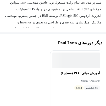
مشاور مدیریت تمام وقت مشغول بود، عاشق مهندسی شد. سوابق
حرفه‌ای Paul Lynn شامل برنامه‌نویسی در جاوا، iOS /سوئیفت،
اندروید، آردوینو، RSLogix 500، توسعه HMI در چندین پلتفرم، مهندسی
مکانیک، مدل‌سازی سه بعدی و طراحی دو بعدی در Inventor و
AutoCAD، مشاوره مدیریت، عیب‌یابی، تعمیر الکترومکانیکی و آموزش
است. فعالیت‌های وی در این زمینه شامل طراحی کامل، مدل سازی
دیگر دوره‌های Paul Lynn
سه بعدی و ترسیم نقشه های مونتاژ و ساخت در اتوکد یا اینونتور است.
Paul Lynn سیستم‌های متحرکی را طراحی کرده‌ که در کانتینرهای حمل
و نقل ساخته شده‌اند تا یک ساختمان دو طبقه را پر کند.
آموزش مبانی PLC (سطح I)
Udemy • Paul Lynn
1,275
دانشجو
3.4
(7)