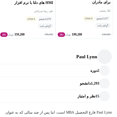
برای مادران
HMI های دلتا با نرم افزار
DOPSOFT
لیلا رئیسی
علی رضا سرایانی
157
دانشجو
4.6
(16)
376
دانشجو
4.6
(16)
گواهی‌نامه
گواهی‌نامه
359,200
199,200
449,000
249,000
تومان
20٪
تومان
20٪
Paul Lynn
2
دوره
1,293
دانشجو
15
نظر و امتیاز
Paul Lynn فارغ التحصیل MBA است، اما پس از چند سالی که به عنوان