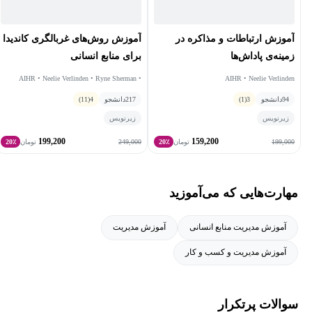
آموزش ارتباطات و مذاکره در
آموزش روش‌های غربالگری کاندیدا
زمینه‌ی پاداش‌ها
برای منابع انسانی
AIHR • Neelie Verlinden • Ryne Sherman •
AIHR • Neelie Verlinden
Jesper Larsen
94
دانشجو
3
(1)
217
دانشجو
4
(11)
زیرنویس
زیرنویس
199,200
159,200
249,000
199,000
تومان
20٪
تومان
20٪
مهارت‌هایی که می‌آموزید
آموزش مدیریت منابع انسانی
آموزش مدیریت
آموزش مدیریت و کسب و کار
سوالات پرتکرار