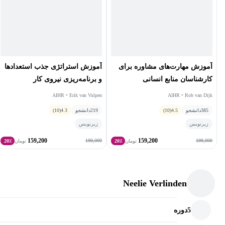
آموزش مهارت‌های مشاوره برای
آموزش استراتژی جذب استعدادها
کارشناسان منابع انسانی
و برنامه‌ریزی نیروی کار
AIHR • Erik van Vulpen
AIHR • Rob van Dijk
385
دانشجو
4.5
(10)
219
دانشجو
4.3
(10)
زیرنویس
زیرنویس
159,200
159,200
199,000
199,000
تومان
20٪
تومان
20٪
Neelie Verlinden
5
دوره