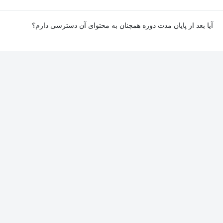
آیا بعد از پایان مدت دوره همچنان به محتوای آن دسترسی دارم؟
بله. پس از پایان مدت دوره نیز به ویدئوها، تمرین‌ها، پروژه‌ها و سایر
محتوای آموزشی دوره دسترسی خواهید داشت؛ اما امکان تصحیح
تمرین‌ها توسط پشتیبان دوره و دریافت گواهی‌نامه برای شما وجود
نخواهد داشت.