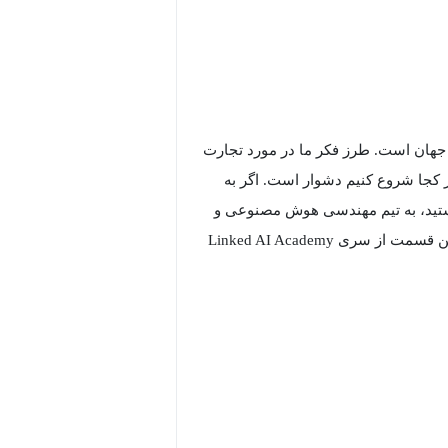
 جهان است. طرز فکر ما در مورد تجارت
از کجا شروع کنیم دشوار است. اگر به
تید، به تیم مهندسی هوش مصنوعی و
یادگیری ماشین LinkedIn در این دوره آموزشی مبتدی، سومین و آخرین قسمت از سری Linked AI Academy
انند یک حرفه‌ای مقیاس کنید. موارد
ینکدین کاوش کنید.
 یک میلیارد کاربر محصول توسعه و مقیاس می‌کند. در