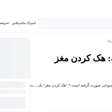
سرویس 
اشتراک مکتب‌پلاس
تدریس ک
ائه
: هک کردن مغز
صنوعی صورت گرفته است.* "هک کردن مغز" یک...
بیشتر