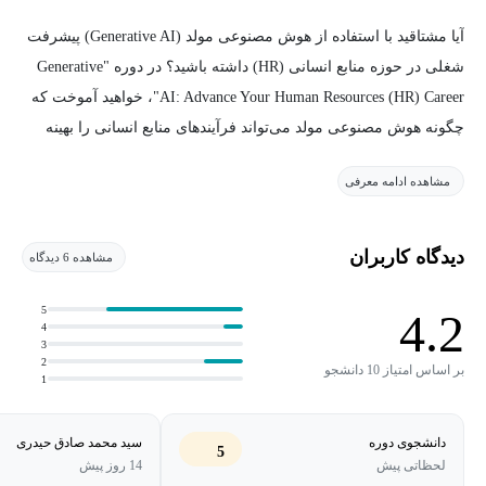
آیا مشتاقید با استفاده از هوش مصنوعی مولد (Generative AI) پیشرفت
شغلی در حوزه منابع انسانی (HR) داشته باشید؟ در دوره "Generative
AI: Advance Your Human Resources (HR) Career"، خواهید آموخت که
چگونه هوش مصنوعی مولد می‌تواند فرآیندهای منابع انسانی را بهینه
کرده و بهره‌وری متخصصان این حوزه را افزایش دهد. این دوره به
مشاهده ادامه معرفی
بررسی اهمیت، تأثیر و کاربردهای هوش مصنوعی مولد در حوزه منابع
انسانی می‌پردازد.
دیدگاه کاربران
مشاهده 6 دیدگاه
این دوره نشان می‌دهد که چگونه هوش مصنوعی مولد می‌تواند وظایف
کلیدی منابع انسانی مانند استخدام، ورود کارکنان جدید، آموزش و
5
4.2
4
مدیریت عملکرد را ساده‌تر کند. همچنین ابزارها و پلتفرم‌های رایج هوش
3
2
مصنوعی مولد، مانند IBM watsonx Orchestrate، که می‌توانند برای
بر اساس امتیاز 10 دانشجو
1
موارد استفاده در منابع انسانی به کار گرفته شوند، معرفی می‌شوند.
علاوه بر این، شما با نحوه پشتیبانی این فناوری از جنبه‌های استراتژیک
دانشجوی دوره
سید محمد صادق حیدری
5
منابع انسانی، مانند برنامه‌ریزی نیروی کار و افزایش مشارکت کارکنان،
لحظاتی پیش
14 روز پیش