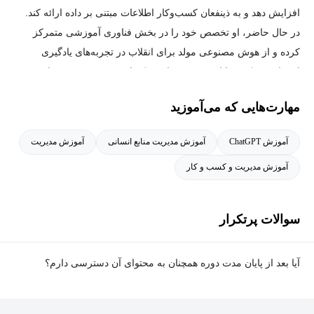
افزایش دهد و به ذینفعان کسب‌وکار اطلاعات مبتنی بر داده ارائه کند.
در حال حاضر، او تخصص خود را در بخش فناوری آموزشی متمرکز
کرده و از هوش مصنوعی مولد برای انقلاب در تجربه‌های یادگیری
استفاده می‌کند. جایاشری متعهد است که از هوش مصنوعی برای
منفعت جامعه بهره‌برداری کند و به طور فعال در سه هدف توسعه
مهارت‌هایی که می‌آموزید
پایدار سازمان ملل متحد مشارکت می‌کند: حذف گرسنگی، آب و
بهداشت پاک، و اقدام برای اقلیم. از طریق شایستگی‌های فناوری خود،
آموزش ChatGPT
آموزش مدیریت منابع انسانی
آموزش مدیریت
او در تلاش است تا کیفیت زندگی جوامع کم‌برخوردار را بهبود بخشد.
آموزش مدیریت و کسب و کار
سوالات پرتکرار
آیا بعد از پایان مدت دوره همچنان به محتوای آن دسترسی دارم؟
بله. پس از پایان مدت دوره نیز به ویدئوها، تمرین‌ها، پروژه‌ها و سایر