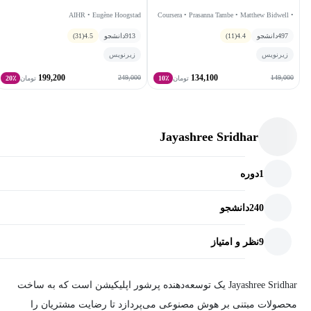
AIHR • Eugène Hoogstad
Coursera • Prasanna Tambe • Matthew Bidwell •
Peter Cappelli
497
دانشجو
4.4
(11)
913
دانشجو
4.5
(31)
زیرنویس
زیرنویس
199,200
134,100
249,000
149,000
تومان
10٪
تومان
20٪
Jayashree Sridhar
1
دوره
240
دانشجو
9
نظر و امتیاز
Jayashree Sridhar یک توسعه‌دهنده پرشور اپلیکیشن است که به ساخت
محصولات مبتنی بر هوش مصنوعی می‌پردازد تا رضایت مشتریان را