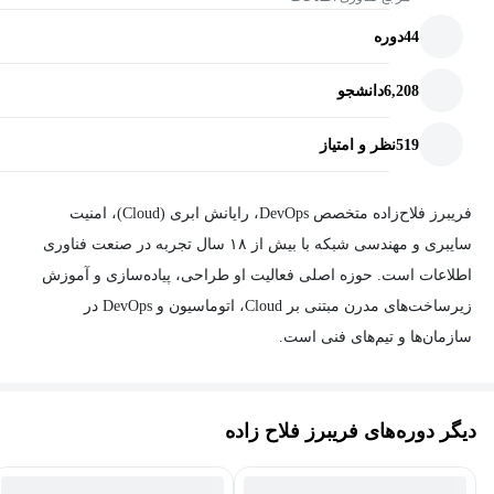
44
دوره
6,208
دانشجو
519
نظر و امتیاز
فریبرز فلاح‌زاده متخصص DevOps، رایانش ابری (Cloud)، امنیت
سایبری و مهندسی شبکه با بیش از ۱۸ سال تجربه در صنعت فناوری
اطلاعات است. حوزه اصلی فعالیت او طراحی، پیاده‌سازی و آموزش
زیرساخت‌های مدرن مبتنی بر Cloud، اتوماسیون و DevOps در
سازمان‌ها و تیم‌های فنی است.
او نویسنده و مدرس مجموعه‌ای از دوره‌ها و منابع آموزشی در
حوزه‌هایی مانند AWS، Kubernetes، Docker، Jenkins، Git، Terraform،
دیگر دوره‌های فریبرز فلاح زاده
Ansible، CEH و Security+ است و در زمینه شبکه‌های پیشرفته و
راهکارهای VoIP مبتنی بر Cisco، Issabel و Asterisk نیز تدریس می‌کند.