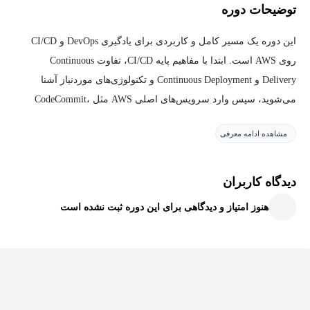
توضیحات دوره
این دوره یک مسیر کامل و کاربردی برای یادگیری DevOps و CI/CD
روی AWS است. ابتدا با مفاهیم پایه CI/CD، تفاوت Continuous
Delivery و Continuous Deployment و تکنولوژی‌های موردنیاز آشنا
می‌شوید، سپس وارد سرویس‌های اصلی AWS مثل CodeCommit،
EventBridge و CodePipeline می‌شوید. در ادامه، ساخت Pipeline،
مشاهده ادامه معرفی
مدیریت Artifact، Triggerها، Manual Approval، Troubleshooting و Best
Practices را به‌صورت عملی یاد می‌گیرید.
دیدگاه کاربران
همچنین در بخش‌های پیشرفته‌تر با CodeBuild، CodeArtifact،
هنوز امتیاز و دیدگاهی برای این دوره ثبت نشده است
CloudFormation و در نهایت استقرار روی ECR، ECS و EKS آشنا
می‌شوید. این دوره برای کسانی طراحی شده که می‌خواهند DevOps را
نه فقط تئوری، بلکه در عمل و با سناریوهای واقعی AWS یاد بگیرند.