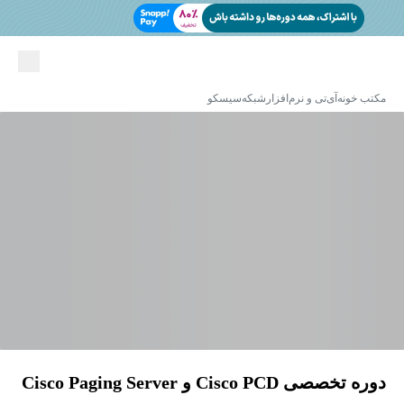
مکتب خونه
آی‌تی و نرم‌افزار
شبکه
سیسکو
دوره تخصصی Cisco PCD و Cisco Paging Server