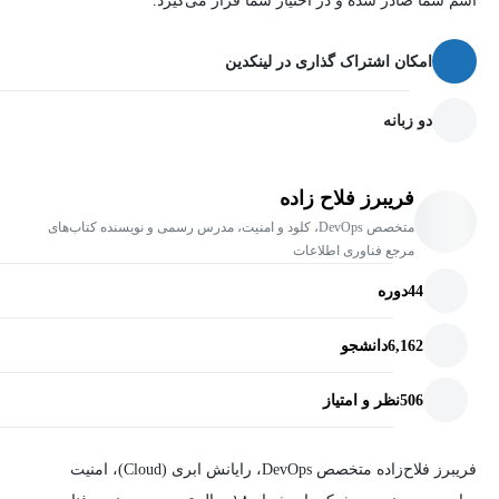
اسم شما صادر شده و در اختیار شما قرار می‌گیرد.
امکان اشتراک گذاری در لینکدین
دو زبانه
فریبرز فلاح زاده
متخصص DevOps، کلود و امنیت، مدرس رسمی و نویسنده کتاب‌های
مرجع فناوری اطلاعات
44
دوره
6,162
دانشجو
506
نظر و امتیاز
فریبرز فلاح‌زاده متخصص DevOps، رایانش ابری (Cloud)، امنیت