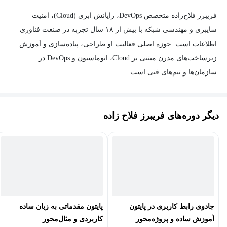
فریبرز فلاح‌زاده متخصص DevOps، رایانش ابری (Cloud)، امنیت
سایبری و مهندسی شبکه با بیش از ۱۸ سال تجربه در صنعت فناوری
اطلاعات است. حوزه اصلی فعالیت او طراحی، پیاده‌سازی و آموزش
زیرساخت‌های مدرن مبتنی بر Cloud، اتوماسیون و DevOps در
سازمان‌ها و تیم‌های فنی است.
او نویسنده و مدرس مجموعه‌ای از دوره‌ها و منابع آموزشی در
حوزه‌هایی مانند AWS، Kubernetes، Docker، Jenkins، Git، Terraform،
دیگر دوره‌های فریبرز فلاح زاده
Ansible، CEH و Security+ است و در زمینه شبکه‌های پیشرفته و
راهکارهای VoIP مبتنی بر Cisco، Issabel و Asterisk نیز تدریس می‌کند.
فلاح‌زاده در کنار فعالیت آموزشی، در پروژه‌های سازمانی به عنوان
مشاور DevOps و امنیت سایبری با شرکت فناوران پاسارگاد همکاری
داشته و تجربه عملی در پیاده‌سازی زیرساخت‌های ابری، اتوماسیون و
امنیت سیستم‌ها دارد.
جادوی رابط کاربری در پایتون
پایتون مقدماتی به زبان ساده
آموزش ساده و پروژه‌محور
کاربردی و مثال‌محور
در طول سال‌های فعالیت آموزشی خود به آموزش و تربیت صدها