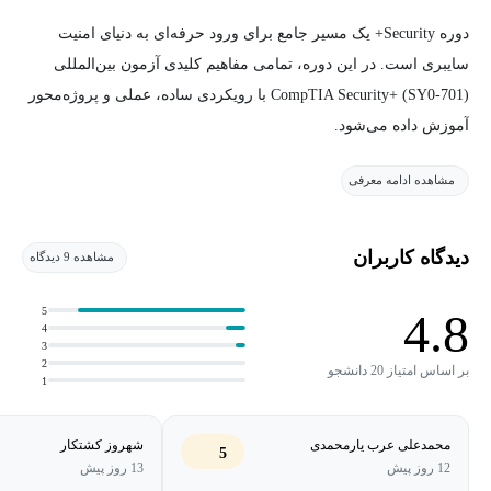
دوره Security+ یک مسیر جامع برای ورود حرفه‌ای به دنیای امنیت
سایبری است. در این دوره، تمامی مفاهیم کلیدی آزمون بین‌المللی
CompTIA Security+ (SY0-701) با رویکردی ساده، عملی و پروژه‌محور
آموزش داده می‌شود.
مشاهده ادامه معرفی
هدف این دوره، ایجاد درک عمیق از اصول امنیت شبکه، تهدیدات رایج،
تحلیل ریسک، رمزنگاری، مدیریت رخداد، امنیت سازمانی و روش‌های
دفاعی است.
دیدگاه کاربران
مشاهده 9 دیدگاه
این دوره مناسب افرادی است که قصد ورود به حوزه امنیت دارند، به
5
4.8
4
دنبال ارتقای مهارت شغلی هستند یا برای آزمون Security+ آماده
3
می‌شوند.
2
بر اساس امتیاز 20 دانشجو
1
در طول دوره، با مثال‌های عملی، سناریوهای واقعی و ابزارهای پایه
محمدعلی عرب یارمحمدی
شهروز کشتکار
امنیت آشنا می‌شوید و علاوه بر یادگیری مفاهیم نظری، توانایی تحلیل و
5
12 روز پیش
13 روز پیش
حل مسائل امنیتی دنیای واقعی را به دست می‌آورید.