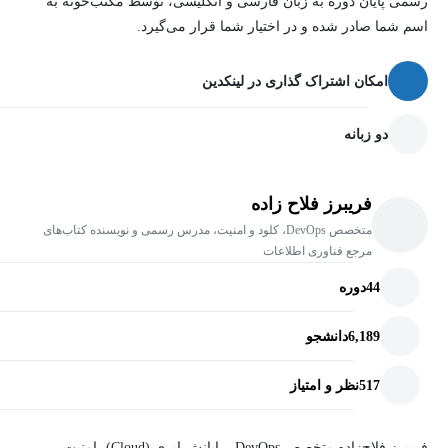
رسمی پایان دوره به زبان فارسی و انگلیسی، توسط مکتب‌خونه به
اسم شما صادر شده و در اختیار شما قرار می‌گیرد.
امکان اشتراک گذاری در لینکدین
دو زبانه
فریبرز فلاح زاده
متخصص DevOps، کلود و امنیت، مدرس رسمی و نویسنده کتاب‌های
مرجع فناوری اطلاعات
44
دوره
6,189
دانشجو
517
نظر و امتیاز
فریبرز فلاح‌زاده متخصص DevOps، رایانش ابری (Cloud)، امنیت