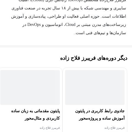
سایبری و مهندسی شبکه با بیش از ۱۸ سال تجربه در صنعت فناوری
اطلاعات است. حوزه اصلی فعالیت او طراحی، پیاده‌سازی و آموزش
زیرساخت‌های مدرن مبتنی بر Cloud، اتوماسیون و DevOps در
سازمان‌ها و تیم‌های فنی است.
او نویسنده و مدرس مجموعه‌ای از دوره‌ها و منابع آموزشی در
حوزه‌هایی مانند AWS، Kubernetes، Docker، Jenkins، Git، Terraform،
دیگر دوره‌های فریبرز فلاح زاده
Ansible، CEH و Security+ است و در زمینه شبکه‌های پیشرفته و
راهکارهای VoIP مبتنی بر Cisco، Issabel و Asterisk نیز تدریس می‌کند.
فلاح‌زاده در کنار فعالیت آموزشی، در پروژه‌های سازمانی به عنوان
مشاور DevOps و امنیت سایبری با شرکت فناوران پاسارگاد همکاری
داشته و تجربه عملی در پیاده‌سازی زیرساخت‌های ابری، اتوماسیون و
امنیت سیستم‌ها دارد.
جادوی رابط کاربری در پایتون
پایتون مقدماتی به زبان ساده
آموزش ساده و پروژه‌محور
کاربردی و مثال‌محور
در طول سال‌های فعالیت آموزشی خود به آموزش و تربیت صدها
Tkinter
فریبرز فلاح زاده
فریبرز فلاح زاده
دانشجو و متخصص فناوری اطلاعات کمک کرده است. تمرکز اصلی او