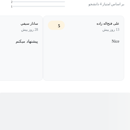
اتوماسیون نرم‌افزارهای دسکتاپ
2
بر اساس امتیاز 4 دانشجو
1
ارسال ایمیل خودکار و ساخت سیستم اطلاع‌رسانی
کار با دیتابیس و ذخیره داده‌ها
علی فتح‌اله زاده
ساناز سيفي
5
13 روز پیش
28 روز پیش
پیاده‌سازی Webhook و ارتباط بین سرویس‌ها
Nice
پیشنهاد میکنم
لاگ‌گیری و مدیریت خطا در پروژه‌های واقعی
استفاده از ابزارهای هوش مصنوعی برای ساخت ابزارهای هوشمند
در بخش ابزارهای هوش مصنوعی، یاد می‌گیرید چگونه از
پلتفرم‌هایی مثل Hugging Face برای اضافه کردن قابلیت‌های
هوشمند به پروژه‌های خود استفاده کنید.