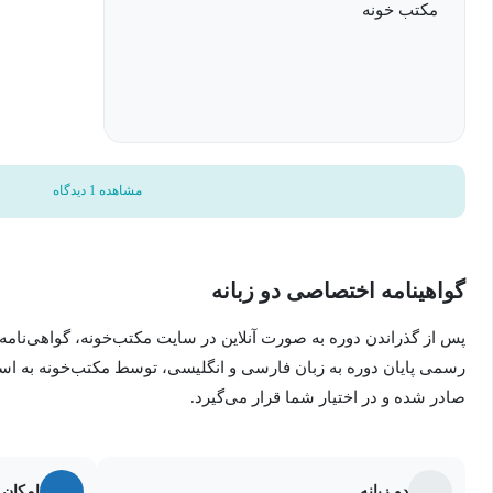
مکتب خونه
5- هم‌آوا، ساختمان اسم، گروه اسمی، وابسته‌های وابسته و...
6- جمله عادی و بلاغی، انواع ساختار جملات، حروف ربط و...
7- نقش دستوری کلمات، انواع را، تبعی و...
✓ قلمرو ادبی
1- آرایه‌های ادبی
2- تاریخ ادبیات
3- تکنیک‌های حفظ شعر و شناخت شعر پرتکرار در امتحانات
مشاهده 1 دیدگاه
✓ قلمرو فکری
1- نمادهای فارسی ۳
2- شناخت انواع حماسه
گواهینامه اختصاصی دو زبانه
3- داستان‌شناسی درس سیمرغ و گذر سیاوش از آتش
پس از گذراندن دوره به صورت آنلاین در سایت مکتب‌خونه، گواهی‌نامه
رسمی پایان دوره به زبان فارسی و انگلیسی، توسط مکتب‌خونه به ا
4- تکنیک‌های معنی و مفهوم اشعار و مروری بر ابیات پرتکرار
صادر شده و در اختیار شما قرار می‌گیرد.
دو زبانه
امکان 