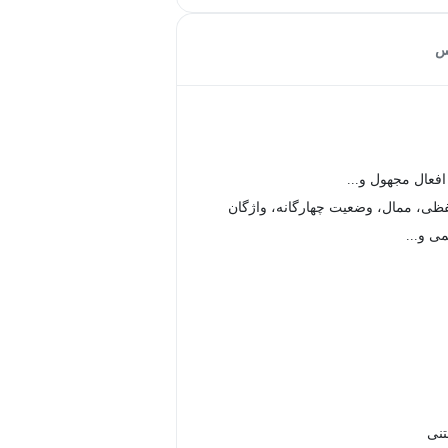
س
افعال مجهول و...
فظی، ممال، وضعیت چهارگانه، واژگان
ی و...