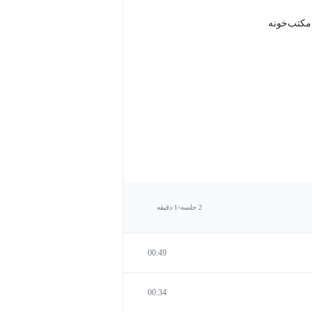
 مکتب‌خونه
2 جلسه
1 دقیقه
00:49
00:34