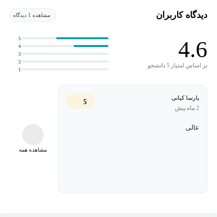
معماری صنعتی: درک دقیق مدل Purdue، لایه‌بندی امنیتی، و
دیدگاه کاربران
مشاهده 1 دیدگاه
ایمن‌سازی سرورها، HMIها و تجهیزات صنعتی.
امنیت شبکه: پیکربندی شبکه‌های صنعتی، جداسازی نواحی
5
4.6
4
(Zones)، و امنیت پروتکل‌های ارتباطی و Wireless.
3
2
بر اساس امتیاز 5 دانشجو
دفاع و سخت‌سازی (Hardening): محافظت از سیستم‌عامل‌های
1
ویندوزی و لینوکسی در محیط عملیاتی و مدیریت Patchها.
پارسا کیانی
مانیتورینگ و مدیریت: آشنایی با SIEM، پایش تجهیزات، تحلیل
5
2 ماه پیش
مخاطرات، و تدوین برنامه‌ها و سیاست‌های امنیت سایبری برای
محیط‌های OT.
عالی
ارزیابی ریسک: یادگیری متدهای عملی برای اندازه‌گیری و کاهش
مشاهده همه
ریسک در سیستم‌های کنترل صنعتی.