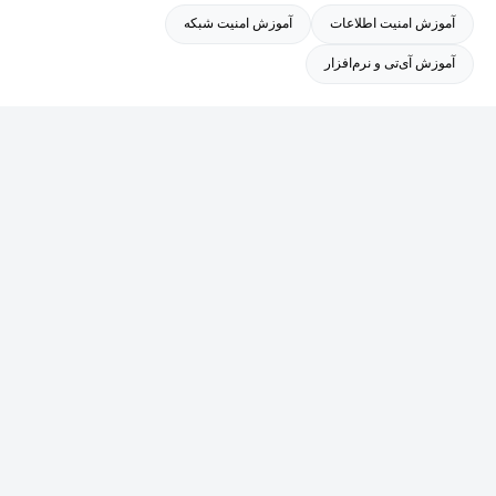
و تلاش دارد دانش عملی حوزه‌های Cloud، DevOps و امنیت را به
آموزش امنیت اطلاعات
آموزش امنیت شبکه
شکلی ساده، کاربردی و پروژه‌محور در اختیار علاقه‌مندان و متخصصان
آموزش آی‌تی و نرم‌افزار
این حوزه قرار دهد.