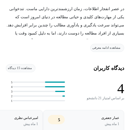
در عصر انفجار اطلاعات، زمان ارزشمندترین دارایی ماست. تندخوانی
یکی از مهارت‌های کلیدی و حیاتی مطالعه در دنیای امروز است که
می‌تواند سرعت یادگیری و یادآوری مطالب را چندین برابر افزایش دهد.
بسیاری از افراد مطالعه را دوست دارند، اما به دلیل کمبود وقت یا
خستگی زودهنگام، از آن دست می‌کشند. این دوره دقیقاً برای حل همین
مشاهده ادامه معرفی
مشکل طراحی شده است.
لازمه یادگیری تندخوانی، مانند هر مهارت دیگری، ترکیب «دانش» و
دیدگاه کاربران
مشاهده 15 دیدگاه
«تمرین» است. در این دوره، دانش و فن‌های اصولی تندخوانی به‌صورت
کامل به شما منتقل می‌شود و با انجام مداوم تمرینات ارائه‌شده (که
5
4
4
زحمت آن بر دوش خودتان است)، می‌توانید سرعت مطالعه خود را در
3
2
حالت عادی بین ۲ تا ۸ برابر افزایش دهید.
بر اساس امتیاز 21 دانشجو
1
مخاطبین این دوره چه کسانی هستند؟
عمار جعفری
امیرعباس نظری
5
1 ماه پیش
1 ماه پیش
دانش‌آموزان مقطع متوسطه اول و دوم (برای مدیریت زمان در