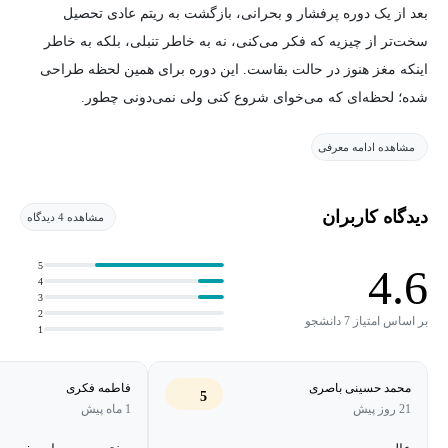
بعد از یک دوره پرفشار و بحرانی، بازگشت به ریتم عادی تحصیل
سخت‌تر از چیزیه که فکر می‌کنی، نه به خاطر تنبلی، بلکه به خاطر
اینکه مغز هنوز در حالت بقاست. این دوره برای همین لحظه طراحی
شده؛ لحظه‌ای که می‌خوای شروع کنی ولی نمی‌دونی چطور.
مشاهده ادامه معرفی
در این دوره با ۶ فصل کوتاه و عملی یاد می‌گیری چطور آروم، تدریجی
و پایدار دوباره شروع کنی، از مدیریت ذهن آشفته تا برنامه‌ریزی واقعی
و بازگشت به محیط تحصیلی. لازم نیست کامل باشی؛ حتی ۳۰٪ این
دیدگاه کاربران
مشاهده 4 دیدگاه
دوره هم تفاوت ایجاد می‌کنه.
5
4.6
4
3
2
بر اساس امتیاز 7 دانشجو
1
محمد حسینی باصری
فاطمه فکری
5
21 روز پیش
1 ماه پیش