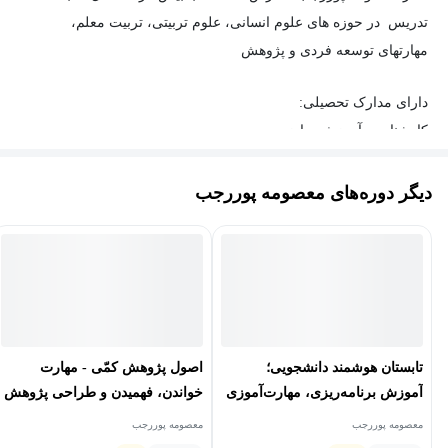
تدریس در حوزه های علوم انسانی، علوم تربیتی، تربیت معلم،
مهارتهای توسعه فردی و پژوهش
دارای مدارک تحصیلی:
کارشناسی آموزش ریاضی
دکترا از دانشگاه UPM در رشته مدیریت آموزش
دیگر دوره‌های معصومه پوررجب
فوق دکتری (پسادکترا) از دانشگاه UM در رشته رهبری آموزش
تابستان هوشمند دانشجویی؛
اصول پژوهش کمّی - مهارت
آموزش برنامه‌ریزی، مهارت‌آموزی
خواندن، فهمیدن و طراحی پژوهش
و شروع مسیر پژوهش
کمّی
معصومه پوررجب
معصومه پوررجب