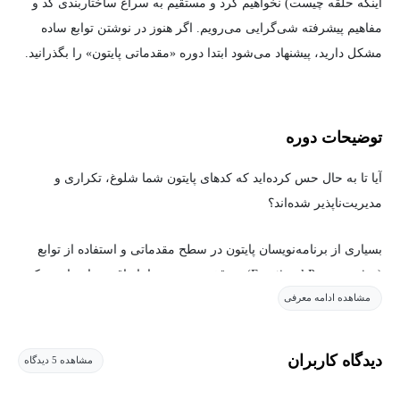
اینکه حلقه چیست) نخواهیم کرد و مستقیم به سراغ ساختاربندی کد و
مفاهیم پیشرفته شی‌گرایی می‌رویم. اگر هنوز در نوشتن توابع ساده
مشکل دارید، پیشنهاد می‌شود ابتدا دوره «مقدماتی پایتون» را بگذرانید.
توضیحات دوره
آیا تا به حال حس کرده‌اید که کدهای پایتون شما شلوغ، تکراری و
مدیریت‌ناپذیر شده‌اند؟
بسیاری از برنامه‌نویسان پایتون در سطح مقدماتی و استفاده از توابع
(Functional Programming) متوقف می‌شوند. اما واقعیت این است که
مشاهده ادامه معرفی
در دنیای حرفه‌ای، برای ساخت نرم‌افزارهای بزرگ، اپلیکیشن‌های تحت
وب (با Django یا Flask) و سیستم‌های هوش مصنوعی، تسلط بر
برنامه‌نویسی شی‌گرا (Object-Oriented Programming) یک انتخاب
دیدگاه کاربران
مشاهده 5 دیدگاه
نیست، بلکه یک ضرورت است.