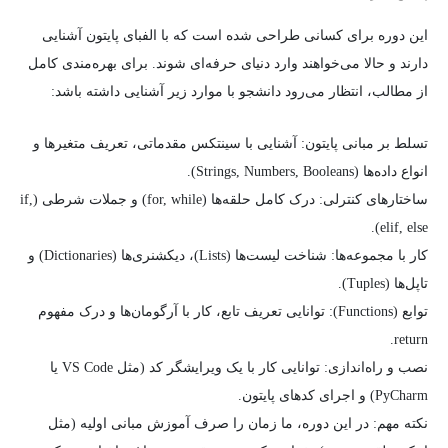
این دوره برای کسانی طراحی شده است که با الفبای پایتون آشنایی
دارند و حالا می‌خواهند وارد دنیای حرفه‌ای شوند. برای بهره‌مندی کامل
از مطالب، انتظار می‌رود دانشجو با موارد زیر آشنایی داشته باشد:
تسلط بر مبانی پایتون: آشنایی با سینتکس مقدماتی، تعریف متغیرها و
انواع داده‌ها (Strings, Numbers, Booleans).
ساختارهای کنترلی: درک کامل حلقه‌ها (for, while) و جملات شرطی (if,
elif, else).
کار با مجموعه‌ها: شناخت لیست‌ها (Lists)، دیکشنری‌ها (Dictionaries) و
تاپل‌ها (Tuples).
توابع (Functions): توانایی تعریف تابع، کار با آرگومان‌ها و درک مفهوم
return.
نصب و راه‌اندازی: توانایی کار با یک ویرایشگر کد (مثل VS Code یا
PyCharm) و اجرای کدهای پایتون.
نکته مهم: در این دوره، ما زمان را صرف آموزش مبانی اولیه (مثل