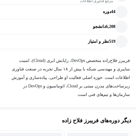
مرجع فناوری اطلاعات
44
دوره
6,208
دانشجو
519
نظر و امتیاز
فریبرز فلاح‌زاده متخصص DevOps، رایانش ابری (Cloud)، امنیت
سایبری و مهندسی شبکه با بیش از ۱۸ سال تجربه در صنعت فناوری
اطلاعات است. حوزه اصلی فعالیت او طراحی، پیاده‌سازی و آموزش
زیرساخت‌های مدرن مبتنی بر Cloud، اتوماسیون و DevOps در
سازمان‌ها و تیم‌های فنی است.
او نویسنده و مدرس مجموعه‌ای از دوره‌ها و منابع آموزشی در
حوزه‌هایی مانند AWS، Kubernetes، Docker، Jenkins، Git، Terraform،
دیگر دوره‌های فریبرز فلاح زاده
Ansible، CEH و Security+ است و در زمینه شبکه‌های پیشرفته و
راهکارهای VoIP مبتنی بر Cisco، Issabel و Asterisk نیز تدریس می‌کند.