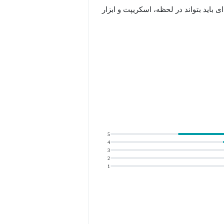
باید بتواند در لحظه، اسکریپت و ابزار
استاندارد معتبر SANS SEC573 طراحی شده، ما از صفر مطلق (نصب پایتون) شروع
یر کاملاً عملی، مهارت‌های زیر را به
5
اویر، تحلیل دیتابیس و کار با ابزارهای حرفه‌ای مثل
4
3
2
1
که می‌خواهند معمار امنیت خود باشند.