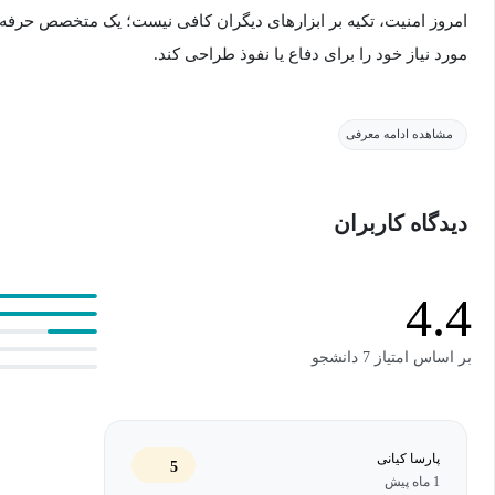
امروز امنیت، تکیه بر ابزارهای دیگران کافی نیست؛ یک متخصص حرفه‌ای 
مورد نیاز خود را برای دفاع یا نفوذ طراحی کند.
در این دوره که بر اساس 
مشاهده ادامه معرفی
می‌کنیم و به عمق تاریک و تخصصی امنیت نفوذ می‌کنیم. شما در این مس
دست می‌آورید:
دیدگاه کاربران
خودکارسازی (Automation): پردازش هوشمند لاگ‌ها و تحلیل داده‌های حجیم سایبری.
4.4
جرم‌یابی دیجیتال (Forensics): استخراج داده از تص
FTK.
بر اساس امتیاز 7 دانشجو
امنیت شبکه و بدافزار: از برنامه‌نویسی سوکت تا ساخت Backdoor و تحلیل بدافزارهای کاربردی.
این دوره برای کسانی است که نمی‌خواهند فقط اپراتور باشند، بل
پارسا کیانی
5
1 ماه پیش