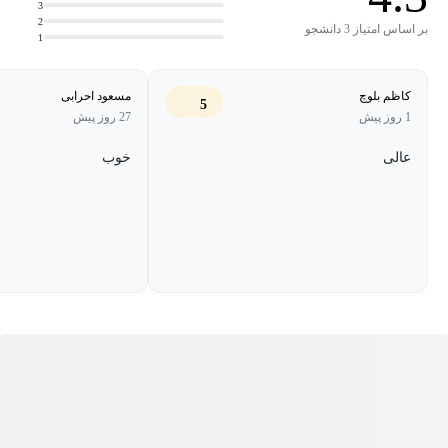
بهداشت روانی به مشکل خورده‌اید، اصلاً نگران نباشید. ما در حال
3
2
برگزاری دوره‌ای به نام
دوره سلامت ذهن و روان در دوران کووید 19
بر اساس امتیاز 3 دانشجو
1
هستیم که در آن به شما آموزش خواهیم داد که چگونه در این دوران،
ذهن و روان خود را سلامت و قوی نگه دارید.
کاظم بلوچ
مسعود احرابی
5
1 روز پیش
27 روز پیش
هدف از یادگیری دوره آموزش سلامت ذهن و روان در دوران
عالی
خوب
کرونا چیست؟
این اهداف شامل:
پیداکردن راهی برای کنترل اضطراب
دوری از اخبار منفی
یادگیری هنر حواس‌پرتی ذهنی
یادگیری اینکه چگونه برای کودکان خود حفظ رعایت فاصله جسمی
را توضیح دهیم
پیداکردن راهی برای راحت‌تر تحمل کردن دوری‌ها