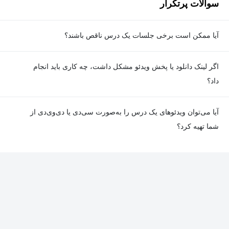
سوالات پرتکرار
آیا ممکن است برخی جلسات یک درس ناقص باشند؟
معمولا تمامی جلسات هر درس به‌طور کامل ضبط می‌شوند؛ اما گاهی
اگر لینک دانلود یا پخش ویدئو مشکل داشت، چه کاری باید انجام
به دلیل برخی ناهماهنگی‌ها ممکن است یک یا چند جلسه ضبط نشده
داد؟
باشد. جزئیات این موارد در توضیحات هر درس درج شده است.
در صورت مواجهه با هرگونه مشکل در دانلود یا پخش ویدئو، می‌توانید
آیا می‌توان ویدئوهای یک درس را به‌صورت سی‌دی یا دی‌وی‌دی از
از طریق صفحه ارتباط با ما اطلاع دهید تا تیم پشتیبانی به‌سرعت مشکل
شما تهیه کرد؟
را بررسی و رفع کند.
در حال حاضر امکان ارسال دروس به‌صورت سی‌دی یا دی‌وی‌دی وجود
ندارد و همه محتواها به شکل آنلاین ارائه می‌شوند.