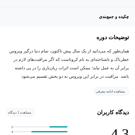
چکیده و جمع‌بندی
توضیحات دوره
همان‌طور که می‌دانید از یک سال پیش تاکنون، تمام دنیا درگیر ویروس
خطرناک و ناشناخته‌ای به نام کروناست که اگر مراقبت‌های لازم در
برابر آن به عمل نیاید؛ ممکن است اثرات زیان‌باری را در پی داشته
باشد. مراقبت در برابر این ویروس به دو بخش تقسیم می‌شود:
مشاهده ادامه معرفی
رعایت بهداشت جسمی و فردی (ماسک زدن، شست‌وشوی مداوم
دست‌ها، حفظ فاصله اجتماعی و ...)
رعایت بهداشت روانی (کنترل اضطراب، حفظ آرامش و ...)
دیدگاه کاربران
مشاهده 2 دیدگاه
بسیاری از افراد مورد دوم را جدی نمی‌گیرند. اگر شما هم در رعایت
5
4.3
4