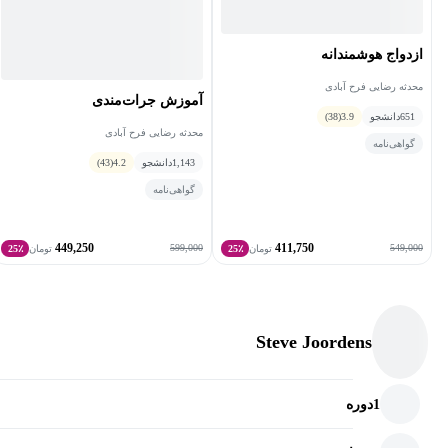
ازدواج هوشمندانه
محدثه رضایی فرح آبادی
آموزش جرات‌مندی
651
دانشجو
3.9
(38)
محدثه رضایی فرح آبادی
گواهی‌نامه
1,143
دانشجو
4.2
(43)
گواهی‌نامه
449,250
411,750
599,000
549,000
تومان
25٪
تومان
25٪
Steve Joordens
1
دوره