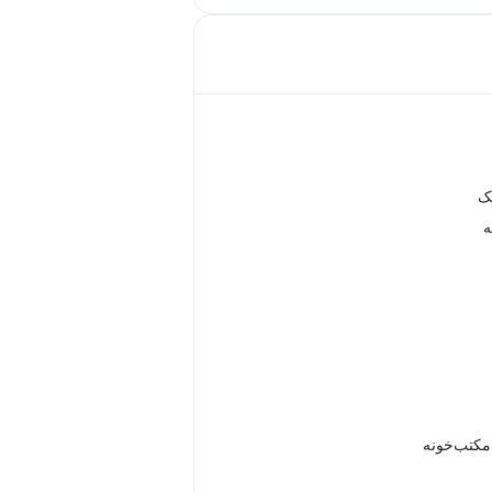
ک
ه
 مکتب‌خونه