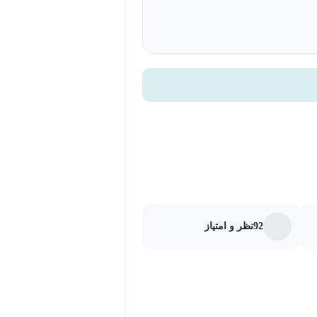
رابط کاربری کسب کنید. از دیگر مباحثی
ان اشاره کرد. با دیدن این برنامه
تظارتان است و برای پیشرفت و افزایش
92
نظر و امتیاز