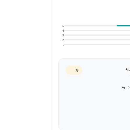
User  است. رابط کاربری به ظاهر بصری سایت، اپلیکیشن و هر
پلتفرم دیجیتال دیگر اشاره دارد. تجربه کاربری یا UX (User Experience) روندی است که برای افزایش رضایت
ه، سهولت در استفاده و تعامل لذت‌بخش
5
4
3
2
1
علاقه‌مند به رابط کاربری است که در نزدیک به
ره
5
 بود
 چگونه استعدادهای خود را بشناسید. همچنین با
شرکت در این دوره می‌توانید به این سؤال پاسخ دهید که آیا واقعاً فرد مناسبی برای ورود به حوزه طراحی UX
ندارید، ولی علاقه‌مند به این حوزه