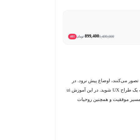
899,400
1,499,000
تومان
40٪
صور می‌کنند، اوضاع پیش نرود. در
برنامه گپ شغلی جاب‌ویژن با همکاری مکتب‌خونه می‌آموزید که چگونه یک طراح UX شوید. در این آموزش ui
، مسیر موفقیت و همچنین روحیات