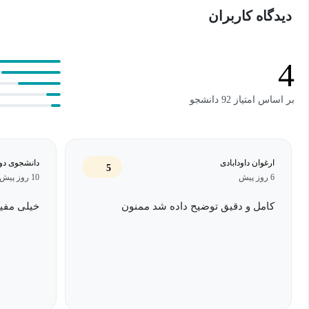
دیدگاه کاربران
رابط کاربری یا همان UI مخفف Interface
کاربر انجام می‌شود. در طراحی تجربه کاربری باید به قابلیت استفاد
4
بین کاربر و محصول توجه شود.
بر اساس امتیاز 92 دانشجو
دوره آموزش ui ux رایگان
دوره آموزش ui ux رایگان یک دوره هدفمند و جذاب برای افراد 
ارغوان داودابادی
دانشجوی دو
5
6 روز پیش
10 روز پیش
یک ساعت محتوای آموزشی به آموزش مفاهیم رابط کاربری می‌پردازد.
کامل و دقیق توضیح داده شد ممنون
خیلی مفید
هدف از دوره آموزش ui ux رایگان
در دوره‌ آموزش ui ux رایگان به شما آموزش داده می‌شود که
هستید یا خیر. حتی اگر احساس می‌کنید مهارت‌های لازم را برای این کار 