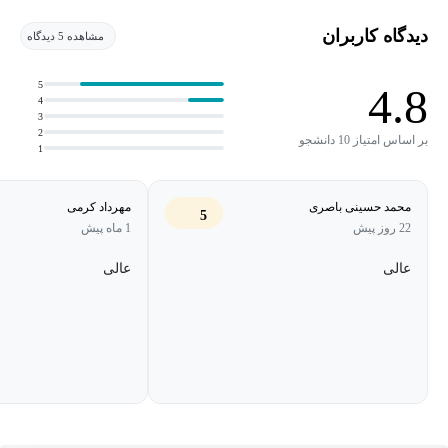
هدف این دوره، رساندن شما به مرحله‌ای است که بتوانید به صورت
مستقل در پروژه‌های حرفه‌ای معماری، رندرهای باکیفیت و واقعی تولید
دیدگاه کاربران
مشاهده 5 دیدگاه
کنید.
5
4.8
4
در پایان این دوره، شما قادر خواهید بود:
3
2
بر اساس امتیاز 10 دانشجو
1
نورپردازی داخلی و خارجی را به‌صورت اصولی انجام دهید
متریال‌های واقع‌گرایانه Corona بسازید و مدیریت کنید
محمد حسینی باصری
مهرداد کرمی
5
22 روز پیش
1 ماه پیش
صحنه‌های معماری را برای رندر نهایی آماده کنید
خروجی حرفه‌ای برای ارائه به کارفرما تهیه کنید
عالی
عالی
این دوره مناسب دانشجویان معماری، طراحان داخلی، 3D Artist ها و
افرادی است که قصد ورود حرفه‌ای به دنیای رندرینگ دارند.