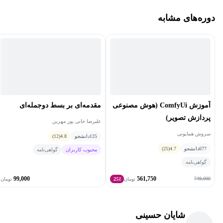
دوره‌های مشابه
آموزش ComfyUi (هوش مصنوعی
مقدمه‌ای بر بسط دوجمله‌ای
پردازش تصویر)
علیرضا خانی پور مهرین
سروش همایونی
125
دانشجو
4.8
(12)
677
دانشجو
4.7
(25)
محبوب کاربران
گواهی‌نامه
گواهی‌نامه
99,000
561,750
749,000
تومان
25٪
تومان
شایان حسینی