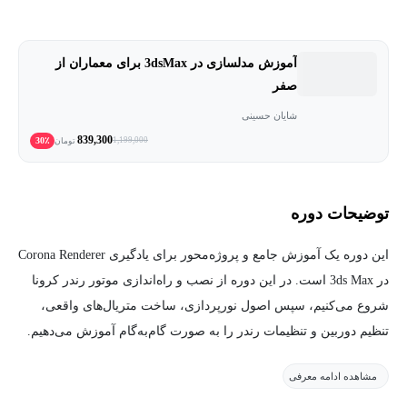
آموزش مدلسازی در 3dsMax برای معماران از
صفر
شایان حسینی
839,300
30٪
1,199,000
تومان
توضیحات دوره
این دوره یک آموزش جامع و پروژه‌محور برای یادگیری Corona Renderer
در 3ds Max است. در این دوره از نصب و راه‌اندازی موتور رندر کرونا
شروع می‌کنیم، سپس اصول نورپردازی، ساخت متریال‌های واقعی،
تنظیم دوربین و تنظیمات رندر را به صورت گام‌به‌گام آموزش می‌دهیم.
در ادامه یک پروژه داخلی و یک پروژه خارجی را از صفر تا خروجی
مشاهده ادامه معرفی
نهایی اجرا می‌کنیم تا هنرجو با روند کامل رندرگیری واقعی آشنا شود.