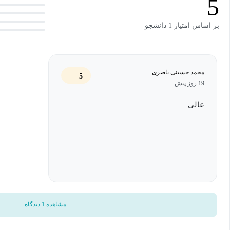
5
مشتق به‌عنوان حد
بر اساس امتیاز 1 دانشجو
مشتق در یک نقطه
مشتق‌پذیری و شرایط آن
محمد حسینی باصری
5
فرمول‌های مشتق‌گیری
19 روز پیش
مشتق توابع چندجمله‌ای
عالی
مشتق توابع رادیکالی
مشتق توابع مثلثاتی
معادله خط مماس و عمود
ارتباط مشتق با شیب نمودار
مشاهده 1 دیدگاه
نکات مهم امتحانی و تستی