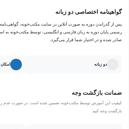
حل کامل تمرین‌های کتاب درسی
گواهینامه اختصاصی دو زبانه
✅ آموزش مفهومی و پایه‌ای مشتق از صفر تا پیشرفت
پس از گذراندن دوره به صورت آنلاین در سایت مکتب‌خونه، گواهی‌نامه
✅ یادگیری فرمول‌ها همراه با درک عمیق مفهوم
رسمی پایان دوره به زبان فارسی و انگلیسی، توسط مکتب‌خونه به ا
✅ تحلیل نمودار با استفاده از مشتق
صادر شده و در اختیار شما قرار می‌گیرد.
✅ حل مثال‌های متنوع امتحانی و کنکوری
✅ آموزش خط مماس و کاربردهای مهم مشتق
✅ حل تشریحی تمرین‌های کتاب درسی
دو زبانه
امکان 
ویژگی‌های دوره:
✅ مناسب برای امتحانات نهایی و کنکور سراسری
تسلط کامل بر مفهوم مشتق
ضمانت بازگشت وجه
توانایی محاسبه مشتق انواع توابع
کیفیت این آموزش توسط مکتب‌خونه تضمین شده است. در صورت عدم رضای
بازگشت وجه کنید.
درک عمیق ارتباط مشتق و نمودار
افزایش سرعت و دقت در حل مسائل