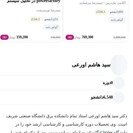
powerfactory در تحلیل سیستم
آکادمی نیک‌درس • حمیدرضا پیرجمادی
های قدرت
سیدرضا نورسرشت
692
دانشجو
4.3
(25)
253
دانشجو
4.2
(15)
گواهی‌نامه
گواهی‌نامه
359,200
769,300
449,000
1,099,000
تومان
30٪
تومان
20٪
سید هاشم اورعی
0
دوره
6,540
دانشجو
دکتر سید هاشم اورعی استاد تمام دانشکده برق دانشگاه صنعتی شریف
است. وی تحصیلات دوره کارشناسی و کارشناسی ارشد خود را در
دانشگاه Wales انگلستان به اتمام رساندو سپس مدرك دکترای خود را