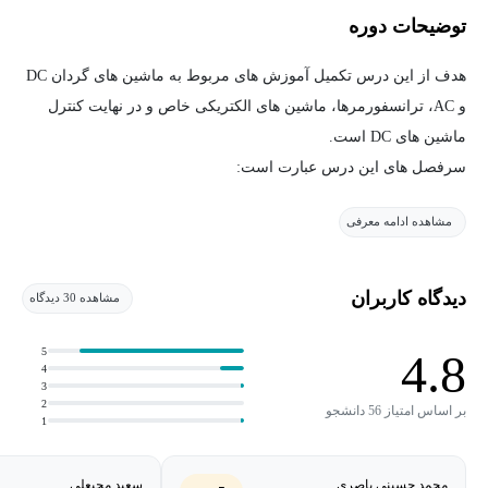
توضیحات دوره
هدف از این درس تکمیل آموزش های مربوط به ماشین های گردان DC
و AC، ترانسفورمرها، ماشین های الکتریکی خاص و در نهایت کنترل
ماشین های DC است.
سرفصل های این درس عبارت است:
-ترانسفورمرهای سه فاز
مشاهده ادامه معرفی
-اصول تبدیل انرژی الکترومکانیکی
-ژنراتورهای DC
-کنترل موتورهای DC
دیدگاه کاربران
مشاهده 30 دیدگاه
-ماشینهای تکفاز و دوفاز شامل القایی و سنکرون
-ژنراتورهای سنکرون
5
4.8
4
-حالتهای گذرای ماشین سنکرون
3
2
-حالتهای گذرای ماشین ها
بر اساس امتیاز 56 دانشجو
1
-ماشین های خاص
مراجع مورد استفاده در این درس به شرح ذیل می باشند:
محمد حسینی باصری
سعید محبعلی