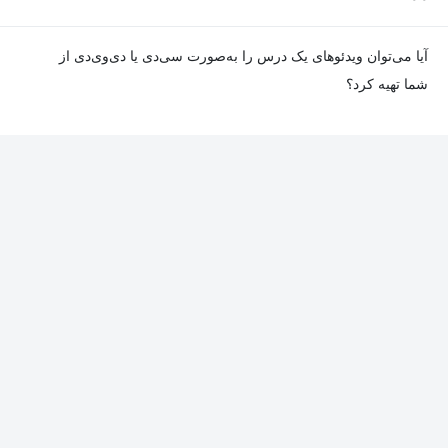
باشد. جزئیات این موارد در توضیحات هر درس درج شده است.
در صورت مواجهه با هرگونه مشکل در دانلود یا پخش ویدئو، می‌توانید
آیا می‌توان ویدئوهای یک درس را به‌صورت سی‌دی یا دی‌وی‌دی از
از طریق صفحه ارتباط با ما اطلاع دهید تا تیم پشتیبانی به‌سرعت مشکل
شما تهیه کرد؟
را بررسی و رفع کند.
در حال حاضر امکان ارسال دروس به‌صورت سی‌دی یا دی‌وی‌دی وجود
ندارد و همه محتواها به شکل آنلاین ارائه می‌شوند.