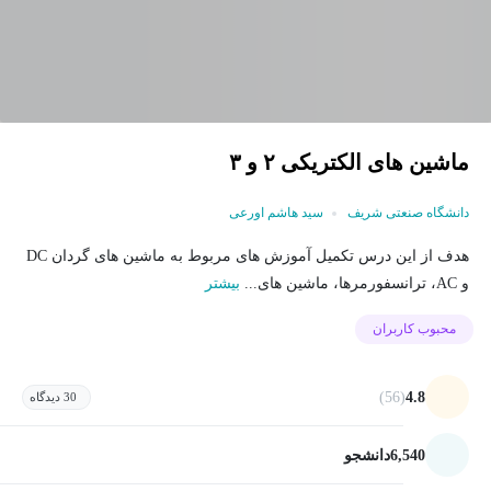
ماشین های الکتریکی ٢ و ٣
دانشگاه صنعتی شریف
سید هاشم اورعی
هدف از این درس تکمیل آموزش های مربوط به ماشین های گردان DC
و AC، ترانسفورمرها، ماشین های...
بیشتر
محبوب کاربران
(56)
4.8
30 دیدگاه
6,540
دانشجو