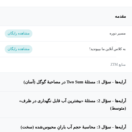
مقدمه
مسیر دوره
مشاهده رایگان
به کلاس آنلاین ما بپیوندید!
مشاهده رایگان
منابع ZTM
آرایه‌ها - سؤال 1: مسئلهٔ Two Sum در مصاحبهٔ گوگل (آسان)
آرایه‌ها - سؤال 2: مسئلهٔ «بیشترین آب قابل نگهداری در ظرف»
(متوسط)
آرایه‌ها - سؤال 3: محاسبهٔ حجم آب بارانِ محبوس‌شده (سخت)