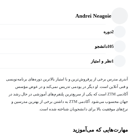
افرادی که خواستار کار در شرکت های مطرح تکنولوژی نظیر گوگل
Andrei Neagoie
، آمازون ، فیسبوک و غیره هستند
تمامی مهندسان ، توسعه دهندگان و برنامه نویسان که میخواند
2
دوره
مهارت های مصاحبه ای خود را تقویت کنند
105
دانشجو
هر کس که علاقمند به بهود مهارت های کدنویسی در تخته سفید (
whiteboard coding ) و حل مشکلات است
1
نظر و امتیاز
برنامه نویسان خود آموخته که مدرک علمی کامپیوتر ندارند
آندری مدرس برخی از پرفروش‌ترین و با امتیاز بالا‌ترین دوره‌های برنامه‌نویسی
و فنی آنلاین است. او دیگر در یودمی تدریس نمی‌کند و در عوض مؤسس
آکادمی ZTM است که یکی از سریع‌ترین پلتفرم‌های آموزشی در حال رشد در
جهان محسوب می‌شود. آکادمی ZTM به داشتن برخی از بهترین مدرسین و
نرخ‌های موفقیت بالا برای دانشجویان شناخته شده است.
مهارت‌هایی که می‌آموزید