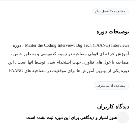
مشاهده 35 فصل دیگر
توضیحات دوره
Master the Coding Interview: Big Tech (FAANG) Interviews ، دوره
آموزش حرفه ای قبولی مصاحبه در زمینه کدنویسی و به طور خاص ،
مصاحبه با غول های فناوری جهت استخدام شدن توسط آنها است . این
دوره یکی از بهترین آموزش ها برای موفقیت در مصاحبه های FAANG
محسوب میشود ( FAANG مخفف 5 شرکت بزرگ تکنولوژی یعنی
مشاهده ادامه معرفی
Facebook ، Amazon ، Apple ، Netflix و Google است ) . البته آموزش
های این دوره صرفا به این 5 شرکت محدود نمیشود و میتوان از مهارت
ها و تکنیک های یاد داده شده برای موفقیت در مصاحبه ها و آزمون های
دیدگاه کاربران
تمامی شرکت های تکنولوژی استفاده نمود .برخی افراد حتی با وجود
هنوز امتیاز و دیدگاهی برای این دوره ثبت نشده است
دانش کد نویسی بالا ، نمیتوانند به سوالات مربوط پاسخ مناسب دهند و
به همین دلیل از استخدام در شرکت های بزرگ و استفاده از مهارت