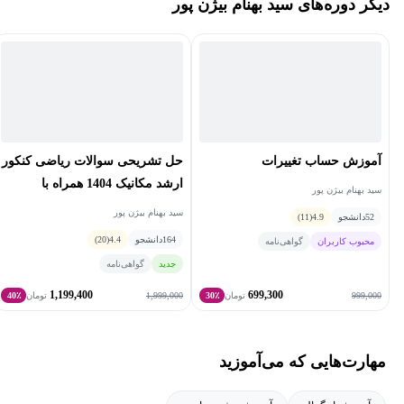
دیگر دوره‌های سید بهنام بیژن پور
آموزش حساب تغییرات
حل تشریحی سوالات ریاضی کنکور
ارشد مکانیک 1404 همراه با
سید بهنام بیژن پور
درسنامه کامل و نکات تستی
سید بهنام بیژن پور
52
دانشجو
4.9
(11)
164
دانشجو
4.4
(20)
محبوب کاربران
گواهی‌نامه
جدید
گواهی‌نامه
1,199,400
699,300
1,999,000
999,000
تومان
30٪
تومان
40٪
مهارت‌هایی که می‌آموزید