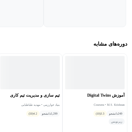
دوره‌های مشابه
آموزش Digital Twins
تیم سازی و مدیریت تیم کاری
Coursera • M.S. Krishnan
بنیاد خوارزمی • مهدیه طباطبایی
249
دانشجو
3.3
(10)
5,299
دانشجو
4.2
(50)
زیرنویس