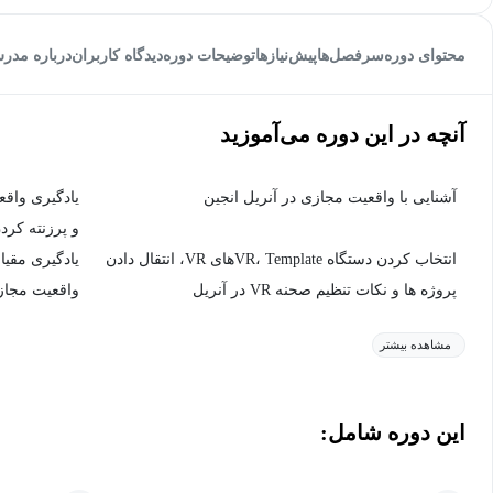
محتوای دوره
سرفصل‌ها
پیش‌نیاز‌ها
توضیحات دوره
دیدگاه کاربران
درباره مدر
آنچه در این دوره می‌آموزید
آشنایی با واقعیت مجازی در آنریل انجین
یادگیری واق
و پرزنته کرد
انتخاب کردن دستگاه VR، Templateهای VR، انتقال دادن
یادگیری مقیا
پروژه ها و نکات تنظیم صحنه VR در آنریل
واقعیت مجاز
مشاهده بیشتر
این دوره شامل: