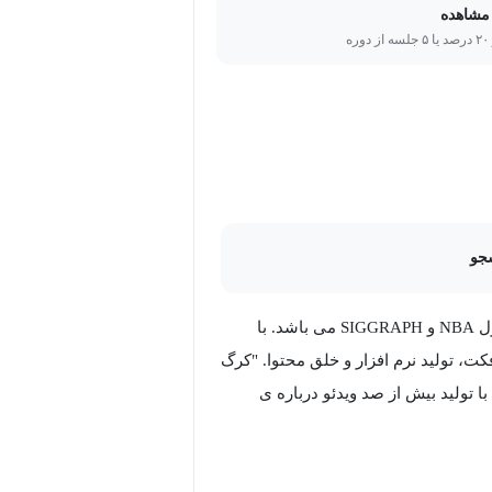
مشاهده
ره
جو
کرگ بار ، مولف و معلم راهنما در فضای 3d است که سخنران طراز اول NBA و SIGGRAPH می باشد. با
ت، تولید نرم افزار و خلق محتوا. "کرگ
با تولید بیش از صد ویدئو درباره ی
 ورک فلوها، کرگ ، همچنین یک سخنران
ی بی شماری شرکت داشته است،
همچون: NBA، Siggraph ، GDC و Auto desk University . وی خالق تالیفات و آموزش هایی برای 3D World ،