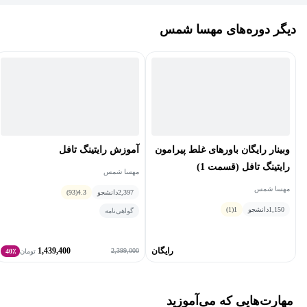
علاوه ‌بر این ایشان سوابقی همچون تسلط به زبان فرانسه، گویندگی به
زبان انگلیسی، راهنمایی تورهای گردشگری، ویراستاری متون و TESOL
دیگر دوره‌های مهسا شمس
... را در کارنامه کاری خود دارند.
ایشان از سال 1392 تاکنون، مدرس دوره‌های تافل مرکز زبان دکتر
برزآبادی هستند و سابقه تدریس همه مهارت‌های TOEFL iBT را دارند.
وبینار رایگان باورهای غلط پیرامون
آموزش رایتینگ تافل
رایتینگ تافل (قسمت 1)
مهسا شمس
مهسا شمس
2,397
دانشجو
4.3
(93)
1,150
دانشجو
1
(1)
گواهی‌نامه
رایگان
1,439,400
2,399,000
تومان
40٪
مهارت‌هایی که می‌آموزید