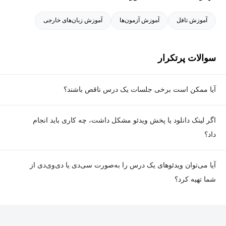
آموزش تافل
آموزش آزمون‌ها
آموزش زبان‌های خارجی
سوالات پرتکرار
آیا ممکن است برخی جلسات یک درس ناقص باشند؟
معمولا تمامی جلسات هر درس به‌طور کامل ضبط می‌شوند؛ اما گاهی
اگر لینک دانلود یا پخش ویدئو مشکل داشت، چه کاری باید انجام
به دلیل برخی ناهماهنگی‌ها ممکن است یک یا چند جلسه ضبط نشده
داد؟
باشد. جزئیات این موارد در توضیحات هر درس درج شده است.
در صورت مواجهه با هرگونه مشکل در دانلود یا پخش ویدئو، می‌توانید
آیا می‌توان ویدئوهای یک درس را به‌صورت سی‌دی یا دی‌وی‌دی از
از طریق صفحه ارتباط با ما اطلاع دهید تا تیم پشتیبانی به‌سرعت مشکل
شما تهیه کرد؟
را بررسی و رفع کند.
در حال حاضر امکان ارسال دروس به‌صورت سی‌دی یا دی‌وی‌دی وجود
ندارد و همه محتواها به شکل آنلاین ارائه می‌شوند.