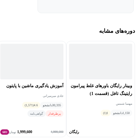
پیچیده‌تری را به‌کار ببرند نمره بیشتری دریافت می‌کنند. در صورتی که
اگر آن‌چیزی را که از شما خواسته شده است به صورت ساده هم بیان
کنید باز هم نمره خوبی کسب خواهید کرد.
دوره‌های مشابه
نکته بعدی که باید رعایت کنید این است که مترادف کلمات مختلف را
یاد بگیرید و کلمات یکسان را پی‌در‌پی استفاده نکنید. در نوشتن رایتینگ
باید در انتخاب کلمات دقت بالایی داشته باشید و در کنار آن به گرامر‌ هم
توجه کنید. سعی کنید آن چیزی که در ابتدا بیان کردید بسط دهید و راجب
آن توضیحات کافی را ارائه کنید.
وبینار رایگان باورهای غلط پیرامون
آموزش یادگیری ماشین با پایتون
در پایان سعی کنید نمونه‌های مختلف رایتینگ تافل را با دقت مطالعه
رایتینگ تافل (قسمت 1)
جادی میرمیرانی
کنید تا بتوانید با موضوعات مختلف آشنا شوید و کلمات تخصصی
مهسا شمس
30,335
دانشجو
4.6
(1,571)
موضوعات مختلف را تا جایی که می‌توانید یاد بگیرید. ‌
1,150
دانشجو
1
(1)
پرطرفدار
گواهی‌نامه
رایگان
1,999,600
4,999,000
تومان
60٪