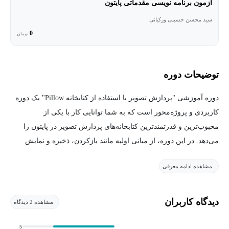
آزمون برنامه نویسی مقدماتی پایتون
سید محسن حسینی ورکیانی
0
تومان
توضیحات دوره
دوره آموزشی "پردازش تصویر با استفاده از کتابخانه Pillow" یک دوره
کاربردی و پروژه‌محور است که به شما توانایی کار با یکی از
محبوب‌ترین و قدرتمندترین کتابخانه‌های پردازش تصویر در پایتون را
می‌دهد. در این دوره، از مبانی اولیه مانند بازکردن، ذخیره و نمایش
تصاویر شروع کرده و به تدریج به سمت تکنیک‌های پیشرفته‌تری مانند
مشاهده ادامه معرفی
تغییر اندازه، چرخش، برش، اعمال فیلترها، و افزودن متن و شکل‌ها
روی تصاویر پیش می‌رویم. این دوره با ارائه مثال‌های عملی و
پروژه‌های واقعی، شما را برای خودکارسازی کارهای پردازش تصویر،
دیدگاه کاربران
مشاهده 2 دیدگاه
آماده‌سازی تصاویر برای وب یا چاپ، و حتی ایجاد تصاویر کاملاً جدید
آماده می‌کند. این آموزش برای توسعه‌دهندگان، طراحان، علاقه‌مندان به
5