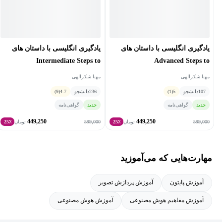
همچنین مسلط به زبان های انگلیسی، ترکی استانبولی، آلمانی و
فرانسوی می باشند.
یادگیری انگلیسی با داستان های
یادگیری انگلیسی با داستان های
Intermediate Steps to
Advanced Steps to
Understanding
Understanding
مهتا شکرالهی
مهتا شکرالهی
107
دانشجو
5
(1)
236
دانشجو
4.7
(9)
جدید
گواهی‌نامه
جدید
گواهی‌نامه
449,250
449,250
599,000
599,000
تومان
25٪
تومان
25٪
مهارت‌هایی که می‌آموزید
آموزش پایتون
آموزش پردازش تصویر
آموزش مفاهیم هوش مصنوعی
آموزش هوش مصنوعی