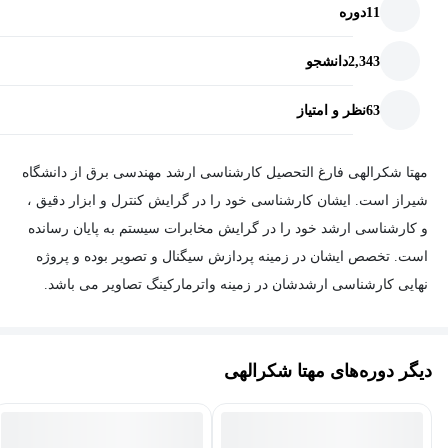
11
دوره
2,343
دانشجو
63
نظر و امتیاز
مهتا شکرالهی فارغ التحصیل کارشناسی ارشد مهندسی برق از دانشگاه
شیراز است. ایشان کارشناسی خود را در گرایش کنترل و ابزار دقیق ،
و کارشناسی ارشد خود را در گرایش مخابرات سیستم به پایان رسانده
است. تخصص ایشان در زمینه پردازش سیگنال و تصویر بوده و پروژه
نهایی کارشناسی ارشدشان در زمینه واترمارکینگ تصاویر می باشد.
به مدت 5 سال به عنوان مهندس اتوماسیون در شرکت صنعتی فارس
اسکات فعالیت داشته و پس از گذراندن دوره های یادگیری ماشین و
دیگر دوره‌های مهتا شکرالهی
یادگیری عمیق، مدتی را در شرکت آب پالایش نوین فارس، به عنوان
مهندس یادگیری ماشین فعال بوده اند.