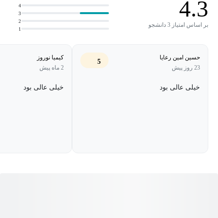
4.3
4
هوش مصنوعی و همه کسانی که می‌خواهند به سرعت و با عمق
3
2
مناسب، قدرت Pillow را در پروژه‌های خود به کار گیرند، طراحی شده
بر اساس امتیاز 3 دانشجو
1
است.
حسین امین رعایا
کیمیا نوروز
5
23 روز پیش
2 ماه پیش
خیلی عالی بود
خیلی عالی بود