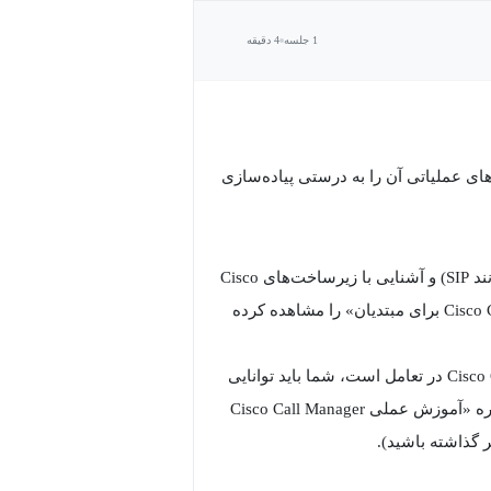
1 جلسه
4 دقیقه
وهای عملیاتی آن را به درستی پیاده‌سازی
دانش پایه VoIP: درک مفاهیم بنیادی شبکه، پروتکل‌های سیگنالینگ (مانند SIP) و آشنایی با زیرساخت‌های Cisco
Collaboration. (پیشنهاد می‌شود دوره «مقدمات VoIP و Cisco Collaboration برای مبتدیان» را مشاهده کرده
تسلط بر CUCM: از آنجایی که CUPS به طور مستقیم با Cisco Call Manager در تعامل است، شما باید توانایی
مدیریت و پیکربندی اولیه CUCM را داشته باشید. (پیشنهاد می‌شود دوره «آموزش عملی Cisco Call Manager