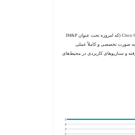
در دنیای ارتباطات یکپارچه (Unified Communications)، سیستم Cisco CUPS (که امروزه تحت عنوان IM&P
ه به صورت تخصصی و کاملاً عملی
فته و سناریوهای کاربردی در محیط‌های
ظیمات می‌رویم. شما یاد خواهید گرفت
که چگونه سرویس‌های Presence را به درستی در کنار CUCM پیاده‌سازی کنید و محیط کاری کاربران (Cisco
5
4
3
2