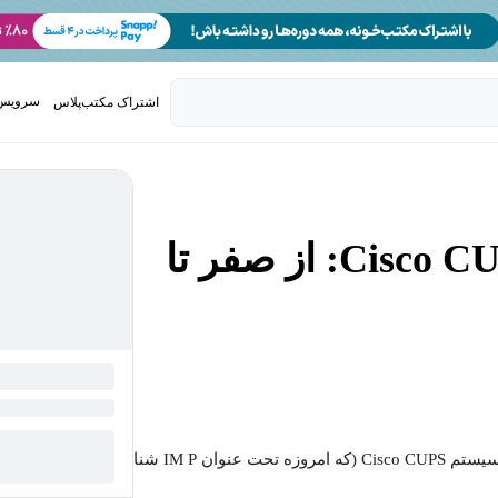
سرویس 
اشتراک مکتب‌پلاس
تدریس ک
پیاده‌سازی گام‌به‌گام Cisco CUPS: از صفر تا
در دنیای ارتباطات یکپارچه (Unified Communications)، سیستم Cisco CUPS (که امروزه تحت عنوان IM P شناخته می