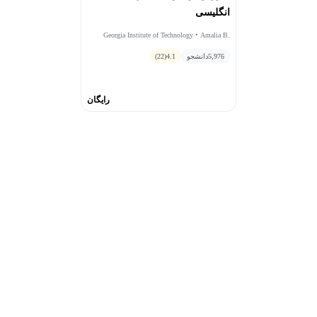
انگلیسی
Georgia Institute of Technology • Amalia B.
Stephens
5,976
دانشجو
4.1
(22)
رایگان