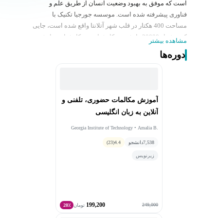
است که موفق به بهبود وضعیت انسان از طریق علم و
فناوری پیشرفته شده است. موسسه جورجیا تکنیک با
مساحت 400 هکتار در قلب شهر آتلانتا واقع شده است، جایی
که بیش از 20000 دانشجوی کارشناسی و کارشناسی ارشد
مشاهده بیشتر
یک آموزش متمرکز و مبتنی بر فناوری را دریافت می کنند.
دوره‌ها
آموزش مکالمات حضوری، تلفنی و
آنلاین به زبان انگلیسی
Georgia Institute of Technology • Amalia B.
Stephens
7,538
دانشجو
4.4
(23)
زیرنویس
199,200
249,000
تومان
20٪