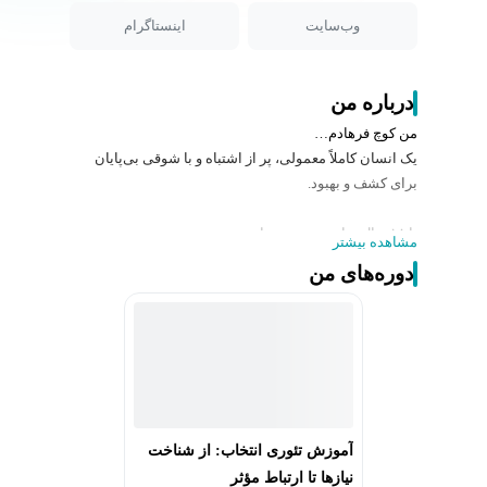
وب‌سایت
اینستاگرام
درباره من
من کوچ فرهادم…
یک انسان کاملاً معمولی، پر از اشتباه و با شوقی بی‌پایان
برای کشف و بهبود.
با ۱۸ سال سابقه در زمینه‌های:
مشاهده بیشتر
-کوچینگ فردی و سازمانی
دوره‌های من
-تدریس و مشاوره در حوزه دیجیتال برندینگ و دیجیتال
مارکتینگ
-منتورینگ در ترید و روانشناسی معاملاتی
تحصیلات:
-کارشناسی مترجمی زبان انگلیسی
-MBA بازاریابی، دانشگاه تهران
آموزش تئوری انتخاب: از شناخت
-کوچینگ حرفه‌ای فردی و کسب‌وکار، دانشگاه تهران
نیازها تا ارتباط مؤثر