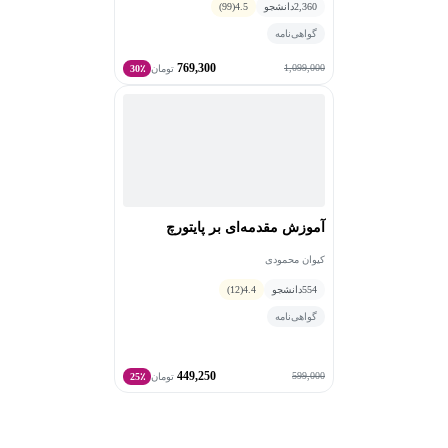
2,360
دانشجو
4.5
(99)
گواهی‌نامه
769,300
1,099,000
تومان
30٪
آموزش مقدمه‌ای بر پایتورچ
کیوان محمودی
554
دانشجو
4.4
(12)
گواهی‌نامه
449,250
599,000
تومان
25٪