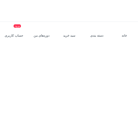
ورود
خانه
دسته بندی
سبد خرید
دوره‌های من
حساب کاربری
سرویس سازمانی مکتب‌خونه
، بستر رشد و توانمندسازی حرفه‌ای
کارکنان در مسیر توسعه‌ فردی آن‌هاست.
درخواست دمو
برنامه‌نویسی