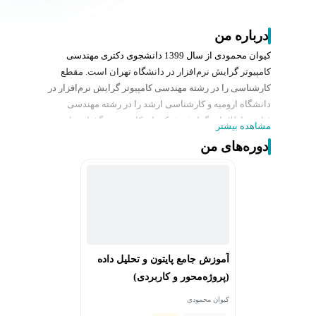
درباره من
کیوان محمودی از سال 1399 دانشجوی دکتری مهندسی
کامپیوتر گرایش نرم‌افزار در دانشگاه تهران است. مقطع
کارشناسی را در رشته مهندسی کامپیوتر گرایش نرم‌افزار در
دانشگاه ارومیه و کارشناسی ارشد را در رشته مهندسی
فناوری اطلاعات گرایش شبکه‌های کامپیوتری گذرانده است.
مشاهده بیشتر
حوزه تخصصی ایشان پردازش زبان‌های طبیعی یا NLP است.
دوره‌های من
آشنایی با مدل‌های زبانی بزرگ LLMs، یادگیری ماشین،
یادگیری عمیق و شبکه‌های عصبی، هوش مصنوعی تولید
کننده Generative AI، سیستم‌های گفتگو و چت بات‌ها، انواع
زبان‌های برنامه‌نویسی از جمله زبان پایتون از دیگر
تخصص‌های ایشان است. طراحی وب سایت با فریمورک‌هایی
مانند جنگو و یا سیستم‌های مدیریت محتوا مانند وردپرس از
دیگر فعالیت‌های ایشان است.
آموزش جامع پایتون و تحلیل داده
(پروژه‌محور و کاربردی)
کیوان محمودی