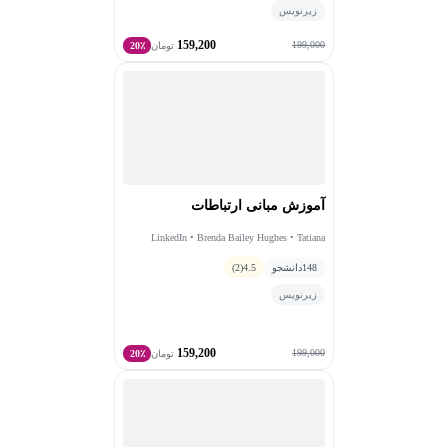
زیرنویس
آموزش و توسعه و انجمن آموزش مدیریت و رفتار سازمانی
159,200
است. برندا دارای مدرک کارشناسی ارشد هنر در ارتباطات
199,000
تومان
20٪
سازمانی و توسعه حرفه‌ای است.
آموزش مبانی ارتباطات
LinkedIn • Brenda Bailey Hughes • Tatiana
Kolovou
148
دانشجو
4.5
(2)
زیرنویس
159,200
199,000
تومان
20٪