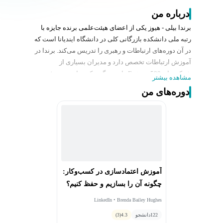
درباره من
برندا بیلی - هیوز یکی از اعضای هیئت‌علمی برنده جایزه با
رتبه ملی دانشکده بازرگانی کلی در دانشگاه ایندیانا است که
در آن دوره‌های ارتباطات و رهبری را تدریس می‌کند. برندا در
آموزش ارتباطات تخصص دارد و مدیران بسیاری از
شرکت‌های Fortune 500 را مربی‌گری کرده است. پروفسور
مشاهده بیشتر
هیوز یکی از 20 نویسنده برتر آموزش لینکدین با بیش از 3
دوره‌های من
میلیون بیننده است. او به طور منظم در کنفرانس‌ها و
کارگاه‌های آموزشی در مورد موضوعات مختلف از جمله
همدلی، اعتماد، گوش‌دادن، تأثیرگذاری، مهارت‌های ارائه،
تفکر طراحی و خدمات مشتری ارائه می‌دهد. برندا جوایز
متعددی را برای بورس تحصیلی خود در زمینه آموزش و
یادگیری دریافت کرده است، از جمله کمک‌هزینه تحصیلی
جهانی، جایزه یادگیری مشارکتی در جامعه، جایزه تعالی
آموزش اعتمادسازی در کسب‌وکار:
دانشکده از برنامه MBA اجرایی دانشگاه سانگ کیون کوان،
چگونه آن را بسازیم و حفظ کنیم؟
چهار جایزه آموزش نوآورانه، جایزه آموزشی الهام‌بخش آلفا
کاپا پسی، و جایزه آموزش متولیان مدرسه بازرگانی کلی.
LinkedIn • Brenda Bailey Hughes
برندا یک مربی دارای مجوز World Works است و دارای
122
دانشجو
4.3
(3)
گواهینامه مربی 360 رهبری است، همچنین عضو انجمن