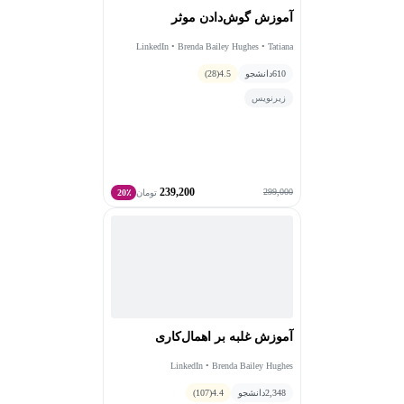
آموزش گوش‌دادن موثر
LinkedIn • Brenda Bailey Hughes • Tatiana
Kolovou
610
دانشجو
4.5
(28)
زیرنویس
239,200
299,000
تومان
20٪
آموزش غلبه بر اهمال‌کاری
LinkedIn • Brenda Bailey Hughes
2,348
دانشجو
4.4
(107)