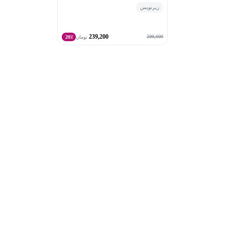
زیرنویس
239,200
299,000
تومان
20٪