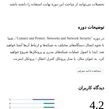
تحصیلات می‌توانند از مباحث این دوره نهایت استفاده را داشته باشند.
توضیحات دوره
در دوره "Connect and Protect: Networks and Network Security"، شما
با نحوه اتصال دستگاه‌های مختلف به شبکه‌ها و ارتباط آن‌ها آشنا خواهید
شد. ابتدا با اصول عملیات شبکه‌های مدرن و پروتکل‌ها شروع خواهید
کرد. به عنوان مثال، با مدل پروتکل کنترل انتقال / پروتکل اینترنت
(TCP/IP) و چگونگی استفاده از سخت‌افزار شبکه، مانند روترها و
مشاهده ادامه معرفی
مودم‌ها، برای ارسال و دریافت اطلاعات در اینترنت آشنا خواهید شد.
سپس درباره امنیت شبکه‌ها یاد خواهید گرفت. سازمان‌ها اغلب اطلاعات
ارزشمندی را در شبکه‌های خود ذخیره و ارسال می‌کنند، به همین دلیل
دیدگاه کاربران
شبکه‌ها اهداف رایج حملات سایبری هستند. در پایان این دوره، شما قادر
خواهید بود تا آسیب‌پذیری‌های سطح شبکه را شناسایی کرده و توضیح
5
4.2
4
دهید که چگونه می‌توان با استفاده از فایروال‌ها، سخت‌سازی سیستم‌ها،
3