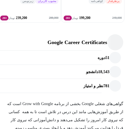
پرطرفدار
گواهی‌نامه
محبوب کاربران
زیرنویس
239,200
199,200
299,000
249,000
تومان
20٪
تومان
20٪
Google Career Certificates
51
دوره
18,543
دانشجو
781
نظر و امتیاز
گواهی‌های شغلی Google بخشی از برنامه Grow with Google است که
از طریق آموزش‌هایی مانند این درس در تلاش است تا به همه کسانی
که نیروی کار امروز را تشکیل می‌دهند و دانش‌آموزانی که نیروی کار
فردا را هدایت می‌کنند آموزش دهد و با ایجاد بستری مناسب زمینه