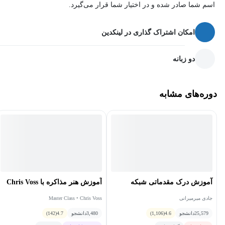
بکشید.
اسم شما صادر شده و در اختیار شما قرار می‌گیرد.
پروتکل‌های رایج شبکه را شناسایی کنید.
امکان اشتراک گذاری در لینکدین
اقدامات امنیتی و پروتکل‌های رایج شبکه را شناسایی کنید.
توضیح دهید که چگونه می‌توان شبکه‌ای را در برابر تاکتیک‌های نفوذ
دو زبانه
ایمن کرد.
شبکه‌های محلی را با رایانش ابری مقایسه و مقایسه کنید.
دوره‌های مشابه
انواع مختلف تکنیک‌های سخت‌سازی سیستم را توضیح دهید.
آموزش درک مقدماتی شبکه
آموزش هنر مذاکره با Chris Voss
جادی میرمیرانی
Master Class • Chris Voss
25,579
دانشجو
4.6
(1,106)
3,480
دانشجو
4.7
(142)