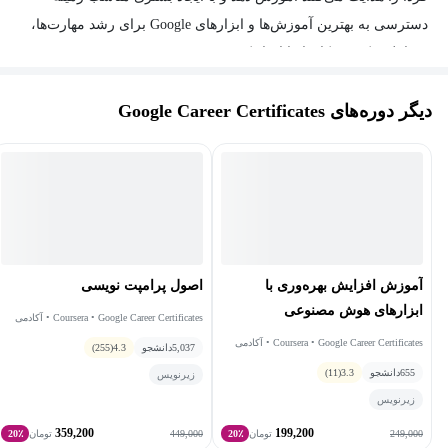
دسترسی به بهترین آموزش‌ها و ابزارهای Google برای رشد مهارت‌ها،
مشاغل و کسب‌وکارها را ایجاد کند.
دیگر دوره‌های Google Career Certificates
آموزش افزایش بهره‌وری با
اصول پرامپت نویسی
ابزارهای هوش مصنوعی
Coursera • Google Career Certificates • آکادمی
گرولی
Coursera • Google Career Certificates • آکادمی
5,037
دانشجو
4.3
(255)
گرولی
655
دانشجو
3.3
(11)
زیرنویس
زیرنویس
359,200
199,200
449,000
249,000
تومان
20٪
تومان
20٪