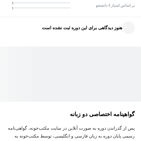
2
و شبکه‌های خصوصی مجازی (VPN) شبکه‌ای را ایمن کرد.
بر اساس امتیاز 4 دانشجو
1
کارکنان گوگل که در حال حاضر در حوزه امنیت سایبری فعالیت
هنوز دیدگاهی برای این دوره ثبت نشده است
می‌کنند، شما را از طریق ویدیوها، فعالیت‌های عملی و مثال‌هایی که
وظایف رایج امنیت سایبری را شبیه‌سازی می‌کنند، راهنمایی کرده و به
شما کمک می‌کنند تا مهارت‌های خود را برای آمادگی برای مشاغل در
این حوزه توسعه دهید.
افرادی که این گواهینامه را تکمیل کنند، برای درخواست شغل در حوزه
امنیت سایبری در سطح ابتدایی آماده خواهند بود. هیچ تجربه قبلی برای
شرکت در این دوره لازم نیست.
در پایان این دوره، شما قادر خواهید بود:
گواهینامه اختصاصی دو زبانه
ساختار شبکه‌های مختلف کامپیوتری را توصیف کنید.
پس از گذراندن دوره به صورت آنلاین در سایت مکتب‌خونه، گواهی‌نامه
چگونگی ارسال و دریافت داده‌ها از طریق یک شبکه را به تصویر
رسمی پایان دوره به زبان فارسی و انگلیسی، توسط مکتب‌خونه به