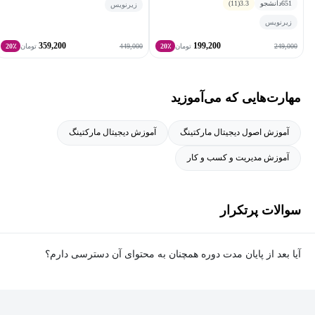
عنوان مکمل و پیش نیاز این دوره موجود است.
651
دانشجو
3.3
(11)
زیرنویس
زیرنویس
359,200
199,200
449,000
249,000
تومان
20٪
تومان
20٪
مهارت‌هایی که می‌آموزید
آموزش اصول دیجیتال مارکتینگ
آموزش دیجیتال مارکتینگ
آموزش مدیریت و کسب و کار
سوالات پرتکرار
آیا بعد از پایان مدت دوره همچنان به محتوای آن دسترسی دارم؟
بله. پس از پایان مدت دوره نیز به ویدئوها، تمرین‌ها، پروژه‌ها و سایر
محتوای آموزشی دوره دسترسی خواهید داشت؛ اما امکان تصحیح