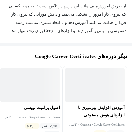
از طریق آموزش‌هایی مانند این درس در تلاش است تا به همه کسانی
کاری‌ای لازم نیست.
که نیروی کار امروز را تشکیل می‌دهند و دانش‌آموزانی که نیروی کار
فردا را هدایت می‌کنند آموزش دهد و با ایجاد بستری مناسب زمینه
در پایان این دوره، شما قادر خواهید بود:
دسترسی به بهترین آموزش‌ها و ابزارهای Google برای رشد مهارت‌ها،
شناسایی استراتژی‌های رایج برای ایجاد وفاداری مشتری در تجارت
مشاغل و کسب‌وکارها را ایجاد کند.
الکترونیک
دیگر دوره‌های Google Career Certificates
درک چگونگی مدیریت موفق روابط مشتری و سنجش رضایت
نظارت بر عملکرد فروشگاه تجارت الکترونیک
بروزرسانی فروشگاه تجارت الکترونیک بر اساس داده‌ها
تکمیل یک نمونه کار برای آماده شدن برای مصاحبه‌های شغلی
پیدا کردن، درخواست کردن و آماده شدن برای مصاحبه‌ها و مشاغل
آموزش افزایش بهره‌وری با
اصول پرامپت نویسی
آماده کردن یک نمونه کار و یا رزومه برای ارائه به کارفرمایان
ابزارهای هوش مصنوعی
Coursera • Google Career Certificates • آکادمی
گرولی
همچنین در مکتب خونه انواع دوره
آموزش مدیریت و کسب وکار
به
Coursera • Google Career Certificates • آکادمی
4,998
دانشجو
4.3
(241)
گرولی