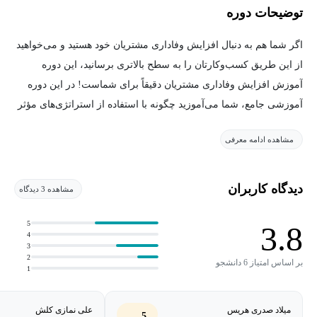
توضیحات دوره
اگر شما هم به دنبال افزایش وفاداری مشتریان خود هستید و می‌خواهید
از این طریق کسب‌وکارتان را به سطح بالاتری برسانید، این دوره
آموزش افزایش وفاداری مشتریان دقیقاً برای شماست! در این دوره
آموزشی جامع، شما می‌آموزید چگونه با استفاده از استراتژی‌های مؤثر
و تکنیک‌های روز، رضایت مشتریان خود را تضمین کرده و آن‌ها را به
مشاهده ادامه معرفی
مشتریان وفادار تبدیل کنید.
دوره آموزش افزایش وفاداری مشتریان برای چه
دیدگاه کاربران
مشاهده 3 دیدگاه
کسانی مناسب است؟
5
3.8
4
این دوره آموزش افزایش وفاداری مشتریان برای هر کسی که به
3
مدیریت مشتریان، بازاریابی و تجارت الکترونیک علاقه‌مند است،
2
بر اساس امتیاز 6 دانشجو
1
مناسب خواهد بود. اگر شما یکی از دسته‌های زیر هستید، این دوره
می‌تواند برای شما بسیار مفید باشد:
میلاد صدری هریس
علی نمازی کلش
5