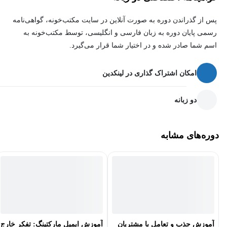
برای وفادار سازی مشتریان را می‌آموزد، بلکه مهارت‌های کاربردی را
پس از گذراندن دوره به صورت آنلاین در سایت مکتب‌خونه، گواهی‌نامه
به شما ارائه می‌دهد که می‌توانید بلافاصله در کسب و کار خود به کار
رسمی پایان دوره به زبان فارسی و انگلیسی، توسط مکتب‌خونه به
بگیرید. برخی از مواردی که یاد می‌گیرید شامل موارد زیر است:
اسم شما صادر شده و در اختیار شما قرار می‌گیرد.
1. افزایش رضایت مشتریان
: شما یاد خواهید گرفت که چگونه از
امکان اشتراک گذاری در لینکدین
تکنیک‌های مختلف برای جلب رضایت مشتریان به‌صورت آنلاین استفاده
کنید.
دو زبانه
2. تجزیه‌وتحلیل ترندها:
یاد می‌گیرید چگونه ترندهای بازار و رفتار
دوره‌های مشابه
مشتریان را تحلیل کرده و از آن‌ها برای بهبود عملکرد فروشگاه آنلاین
خود استفاده کنید.
3. آمادگی برای شغل‌های دیجیتال مارکتینگ:
به شما کمک می‌شود تا
مهارت‌های لازم برای ورود به حوزه‌های دیجیتال مارکتینگ و تجارت
الکترونیک را کسب کنید.
آموزش جذب و تعامل با مشتریان
آموزش ایمیل مارکتینگ: تفکر خارج