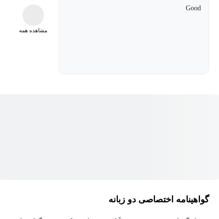
- همراه با کتابچه الکترونیک 48 صفحه‌ای کاملا فارسی و قابل چاپ
Good
شامل آموزش مصور تکنیک‌های آموزشی انیمیشن هیولاها و موجودات
مشاهده همه
فضایی
گواهینامه اختصاصی دو زبانه