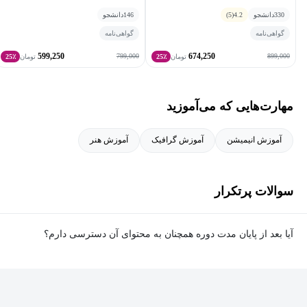
Connor
Connor
330
دانشجو
4.2
(5)
146
دانشجو
گواهی‌نامه
گواهی‌نامه
599,250
674,250
799,000
899,000
تومان
25٪
تومان
25٪
مهارت‌هایی که می‌آموزید
آموزش انیمیشن
آموزش گرافیک
آموزش هنر
سوالات پرتکرار
آیا بعد از پایان مدت دوره همچنان به محتوای آن دسترسی دارم؟
بله. پس از پایان مدت دوره نیز به ویدئوها، تمرین‌ها، پروژه‌ها و سایر
محتوای آموزشی دوره دسترسی خواهید داشت؛ اما امکان تصحیح
تمرین‌ها توسط پشتیبان دوره و دریافت گواهی‌نامه برای شما وجود