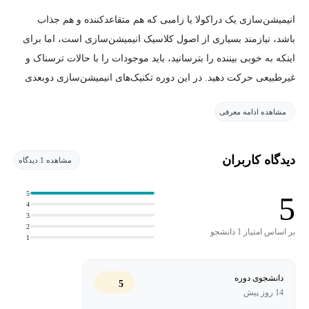
انیمیشن‌سازی یک دراکولا یا زامبی که هم متقاعدکننده و هم جذاب
باشد، نیازمند بسیاری از اصول کلاسیک انیمیشن‌سازی است، اما برای
اینکه به خوبی بیننده را بترسانید، باید موجودات را با حالات ترسناک و
غیرطبیعی حرکت دهید. در این دوره تکنیک‌های انیمیشن‌سازی دوبعدی
برای حیات بخشیدن به هیولاها، موجودات فضایی و دیگر سوژه‌های
مشاهده ادامه معرفی
ماوراطبیعی را بررسی خواهیم کرد.
در این دوره طریقه کار با موجودات عضلانی، انیمیشن‌سازی موجودات
دیدگاه کاربران
مشاهده 1 دیدگاه
تند و تیز و ایجاد حرکات نرم و عجیب را توضیح خواهیم داد. با کشیدن
هیولاهای آشنایی مانند روح‌ها، گرگینه‌ها، خون‌آشام‌ها و غیره، طریقه
5
5
4
اجرا کردن هر یک از تکنیک‌ها را نشان خواهیم داد.
3
2
بر اساس امتیاز 1 دانشجو
1
آموزش‌های این دوره مستقل از نرم‌افزار هستند و به مبانی و اصول
پایه‌ای علم انیمیشن می‌پردازند که این مهارت‌ها و فنون با تمام
دانشجوی دوره
5
نرم‌افزارهای انیمیشن‌سازی دوبعدی و سه‌بعدی سازگار است.
14 روز پیش