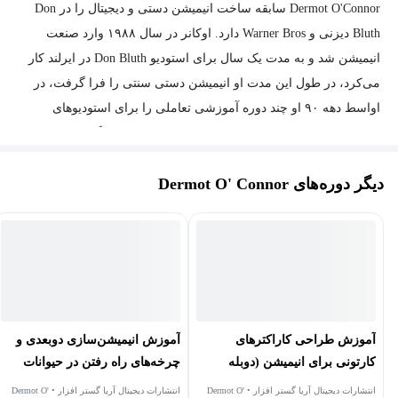
Dermot O'Connor سابقه ساخت انیمیشن دستی و دیجیتال را در Don
Bluth دیزنی و Warner Bros دارد. اوکانر در سال ۱۹۸۸ وارد صنعت
انیمیشن شد و به مدت یک سال برای استودیو Don Bluth در ایرلند کار
می‌کرد، در طول این مدت او انیمیشن دستی سنتی را فرا گرفت، در
اواسط دهه ۹۰ او چند دوره آموزشی تعاملی را برای استودیوهای
Creative Capers Entertainment و Disney Interactive کارگردانی کرد و
روی پروژه‌هایی نظیر ۱۰۱ سگ خال‌دار و تیمون و پومبا کارکرد. او در
دیگر دوره‌های Dermot O' Connor
سال ۲۰۰۰ با نرم‌افزار Flash آشنا شد و شروع به انیمیشن‌سازی برای
Warner Bros و دیزنی در لس‌آنجلس و FatKat animation در کانادا کرد در
حال حاضر او اکنون مشغول کامل‌کردن فیلم کوتاه ۳۰ دقیقه‌ای خود
است که کاملاً با Flash انیمیت شده است.
آموزش طراحی کاراکترهای
آموزش انیمیشن‌سازی دوبعدی و
کارتونی برای انیمیشن (دوبله
چرخه‌های راه رفتن در حیوانات
تخصصی)
(دوبله تخصصی)
انتشارات دیجیتال آریا گستر افزار • Dermot O'
انتشارات دیجیتال آریا گستر افزار • Dermot O'